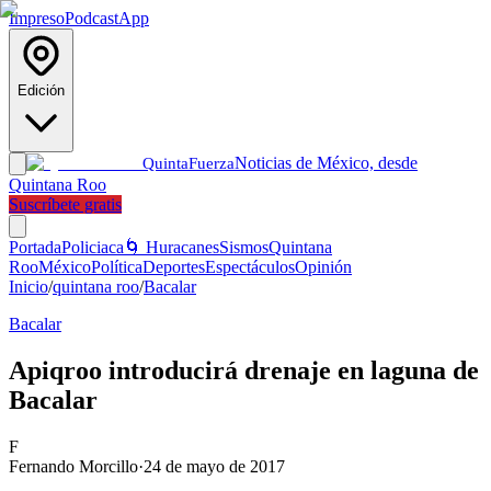
Impreso
Podcast
App
Edición
Noticias de México, desde
Quinta
Fuerza
Quintana Roo
Suscríbete gratis
Portada
Policiaca
🌀 Huracanes
Sismos
Quintana
Roo
México
Política
Deportes
Espectáculos
Opinión
Inicio
/
quintana roo
/
Bacalar
Bacalar
Apiqroo introducirá drenaje en laguna de
Bacalar
F
Fernando Morcillo
·
24 de mayo de 2017