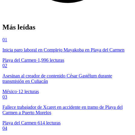
Más leídas
01
Inicia paro laboral en Complejo Mayakoba en Playa del Carmen
Playa del Carmen
·
1,996
lecturas
02
Asesinan al creador de contenido César Gastélum durante
transmisión en Culiacán
México
·
12
lecturas
03
Fallece trabajador de Xcaret en accidente en tramo de Playa del
Carmen a Puerto Morelos
Playa del Carmen
·
614
lecturas
04