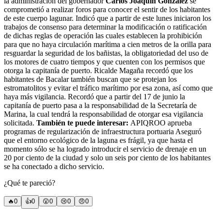
la administración del gobernador
Carlos Joaquín González
se
comprometió a realizar foros para conocer el sentir de los habitantes
de este cuerpo lagunar. Indicó que a partir de este lunes iniciaron los
trabajos de consenso para determinar la modificación o ratificación
de dichas reglas de operación las cuales establecen la prohibición
para que no haya circulación marítima a cien metros de la orilla para
resguardar la seguridad de los bañistas, la obligatoriedad del uso de
los motores de cuatro tiempos y que cuenten con los permisos que
otorga la capitanía de puerto. Ricalde Magaña recordó que los
habitantes de Bacalar también buscan que se protejan los
estromatolitos y evitar el tráfico marítimo por esa zona, así como que
haya más vigilancia. Recordó que a partir del 17 de junio la
capitanía de puerto pasa a la responsabilidad de la Secretaría de
Marina, la cual tendrá la responsabilidad de otorgar esa vigilancia
solicitada.
También te puede interesar:
APIQROO aprueba
programas de regularización de infraestructura portuaria Aseguró
que el entorno ecológico de la laguna es frágil, ya que hasta el
momento sólo se ha logrado introducir el servicio de drenaje en un
20 por ciento de la ciudad y solo un seis por ciento de los habitantes
se ha conectado a dicho servicio.
¿Qué te pareció?
🔥
0
👍
0
😲
0
😢
0
😠
0