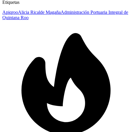
Etiquetas
Apiqroo
Alicia Ricalde Magaña
Administración Portuaria Integral de
Quintana Roo