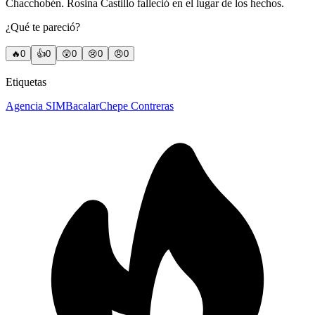
Chacchobén. Rosina Castillo falleció en el lugar de los hechos.
¿Qué te pareció?
🔥
0
👍
0
😲
0
😢
0
😠
0
Etiquetas
Agencia SIM
Bacalar
Chepe Contreras