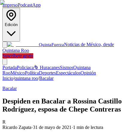
Impreso
Podcast
App
Edición
Noticias de México, desde
Quinta
Fuerza
Quintana Roo
Suscríbete gratis
Portada
Policiaca
🌀 Huracanes
Sismos
Quintana
Roo
México
Política
Deportes
Espectáculos
Opinión
Inicio
/
quintana roo
/
Bacalar
Bacalar
Despiden en Bacalar a Rossina Castillo
Rodríguez, esposa de Chepe Contreras
R
Ricardo Zapata
·
31 de mayo de 2021
·
1
min de lectura