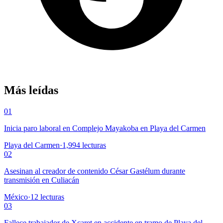
Más leídas
01
Inicia paro laboral en Complejo Mayakoba en Playa del Carmen
Playa del Carmen
·
1,994
lecturas
02
Asesinan al creador de contenido César Gastélum durante
transmisión en Culiacán
México
·
12
lecturas
03
Fallece trabajador de Xcaret en accidente en tramo de Playa del