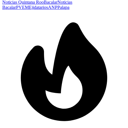
Noticias Quintana Roo
Bacalar
Noticias
Bacalar
PVEM
Ejidatarios
ANP
Palapa