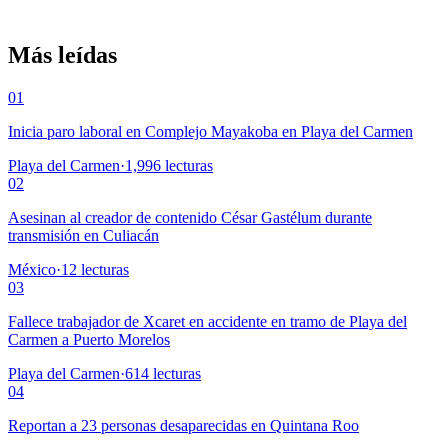
Más leídas
01
Inicia paro laboral en Complejo Mayakoba en Playa del Carmen
Playa del Carmen
·
1,996
lecturas
02
Asesinan al creador de contenido César Gastélum durante
transmisión en Culiacán
México
·
12
lecturas
03
Fallece trabajador de Xcaret en accidente en tramo de Playa del
Carmen a Puerto Morelos
Playa del Carmen
·
614
lecturas
04
Reportan a 23 personas desaparecidas en Quintana Roo