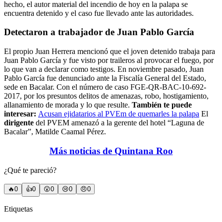
hecho, el autor material del incendio de hoy en la palapa se
encuentra detenido y el caso fue llevado ante las autoridades.
Detectaron a trabajador de Juan Pablo García
El propio Juan Herrera mencionó que el joven detenido trabaja para
Juan Pablo García y fue visto por traileros al provocar el fuego, por
lo que van a declarar como testigos. En noviembre pasado, Juan
Pablo García fue denunciado ante la Fiscalía General del Estado,
sede en Bacalar. Con el número de caso FGE-QR-BAC-10-692-
2017, por los presuntos delitos de amenazas, robo, hostigamiento,
allanamiento de morada y lo que resulte.
También te puede
interesar:
Acusan ejidatarios al PVEm de quemarles la palapa
El
dirigente
del PVEM amenazó a la gerente del hotel “Laguna de
Bacalar”, Matilde Caamal Pérez.
Más noticias de Quintana Roo
¿Qué te pareció?
🔥
0
👍
0
😲
0
😢
0
😠
0
Etiquetas