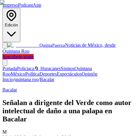
Impreso
Podcast
App
Edición
Noticias de México, desde
Quinta
Fuerza
Quintana Roo
Suscríbete gratis
Portada
Policiaca
🌀 Huracanes
Sismos
Quintana
Roo
México
Política
Deportes
Espectáculos
Opinión
Inicio
/
quintana roo
/
Bacalar
Bacalar
Señalan a dirigente del Verde como autor
intelectual de daño a una palapa en
Bacalar
M