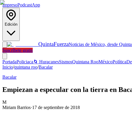
Impreso
Podcast
App
Edición
Quinta
Fuerza
Noticias de México, desde Quint
Suscríbete gratis
Portada
Policiaca
🌀 Huracanes
Sismos
Quintana Roo
México
Política
De
Inicio
/
quintana roo
/
Bacalar
Bacalar
Empiezan a especular con la tierra en Bac
M
Miriam Barrios
·
17 de septiembre de 2018