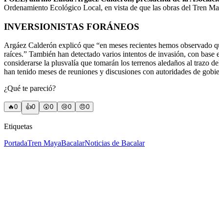
Ordenamiento Ecológico Local, en vista de que las obras del Tren Maya
INVERSIONISTAS FORÁNEOS
Argáez Calderón explicó que “en meses recientes hemos observado que 
raíces.” También han detectado varios intentos de invasión, con base 
considerarse la plusvalía que tomarán los terrenos aledaños al trazo
han tenido meses de reuniones y discusiones con autoridades de gobie
¿Qué te pareció?
🔥
0
👍
0
😲
0
😢
0
😠
0
Etiquetas
Portada
Tren Maya
Bacalar
Noticias de Bacalar