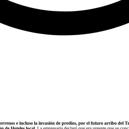
terrenos e incluso la invasión de predios, por el futuro arribo del
 de Hoteles local.
La empresaria declaró que era urgente que se conc