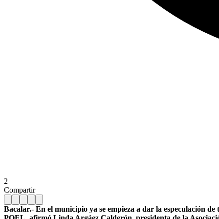
2
Compartir
Bacalar.- En el municipio ya se empieza a dar la especulación de 
POEL, afirmó Linda Argáez Calderón, presidenta de la Asociación