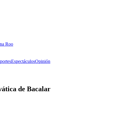
ana Roo
portes
Espectáculos
Opinión
vática de Bacalar