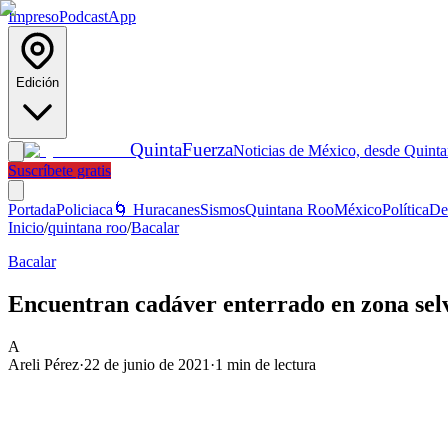
Impreso
Podcast
App
Edición
Quinta
Fuerza
Noticias de México, desde Quint
Suscríbete gratis
Portada
Policiaca
🌀 Huracanes
Sismos
Quintana Roo
México
Política
De
Inicio
/
quintana roo
/
Bacalar
Bacalar
Encuentran cadáver enterrado en zona sel
A
Areli Pérez
·
22 de junio de 2021
·
1
min de lectura