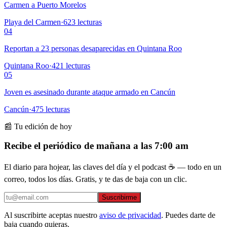
Carmen a Puerto Morelos
Playa del Carmen
·
623
lecturas
04
Reportan a 23 personas desaparecidas en Quintana Roo
Quintana Roo
·
421
lecturas
05
Joven es asesinado durante ataque armado en Cancún
Cancún
·
475
lecturas
📰 Tu edición de hoy
Recibe el periódico de mañana a las 7:00 am
El diario para hojear, las claves del día y el podcast ☕ — todo en un
correo, todos los días. Gratis, y te das de baja con un clic.
Suscribirme
Al suscribirte aceptas nuestro
aviso de privacidad
. Puedes darte de
baja cuando quieras.