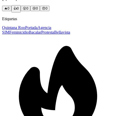
🔥
0
👍
0
😲
0
😢
0
😠
0
Etiquetas
Quintana Roo
Portada
Agencia
SIM
Feminicidio
Bacalar
Protesta
Bellavista