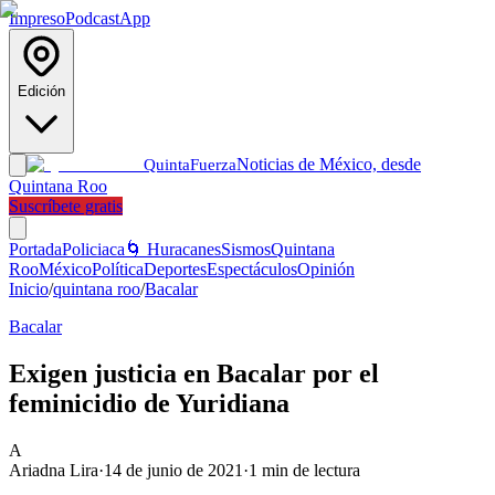
Impreso
Podcast
App
Edición
Noticias de México, desde
Quinta
Fuerza
Quintana Roo
Suscríbete gratis
Portada
Policiaca
🌀 Huracanes
Sismos
Quintana
Roo
México
Política
Deportes
Espectáculos
Opinión
Inicio
/
quintana roo
/
Bacalar
Bacalar
Exigen justicia en Bacalar por el
feminicidio de Yuridiana
A
Ariadna Lira
·
14 de junio de 2021
·
1
min de lectura