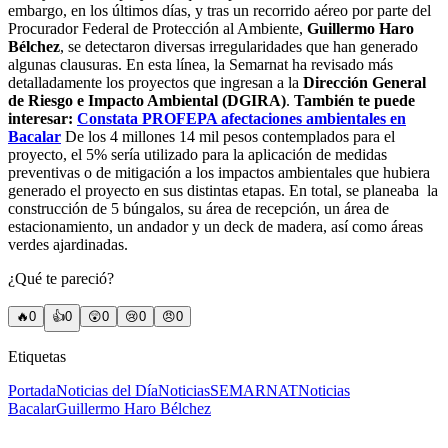
embargo, en los últimos días, y tras un recorrido aéreo por parte del
Procurador Federal de Protección al Ambiente,
Guillermo Haro
Bélchez
, se detectaron diversas irregularidades que han generado
algunas clausuras. En esta línea, la Semarnat ha revisado más
detalladamente los proyectos que ingresan a la
Dirección General
de Riesgo e Impacto Ambiental (DGIRA)
.
También te puede
interesar:
Constata PROFEPA afectaciones ambientales en
Bacalar
De los 4 millones 14 mil pesos contemplados para el
proyecto, el 5% sería utilizado para la aplicación de medidas
preventivas o de mitigación a los impactos ambientales que hubiera
generado el proyecto en sus distintas etapas. En total, se planeaba la
construcción de 5 búngalos, su área de recepción, un área de
estacionamiento, un andador y un deck de madera, así como áreas
verdes ajardinadas.
¿Qué te pareció?
🔥
0
👍
0
😲
0
😢
0
😠
0
Etiquetas
Portada
Noticias del Día
Noticias
SEMARNAT
Noticias
Bacalar
Guillermo Haro Bélchez