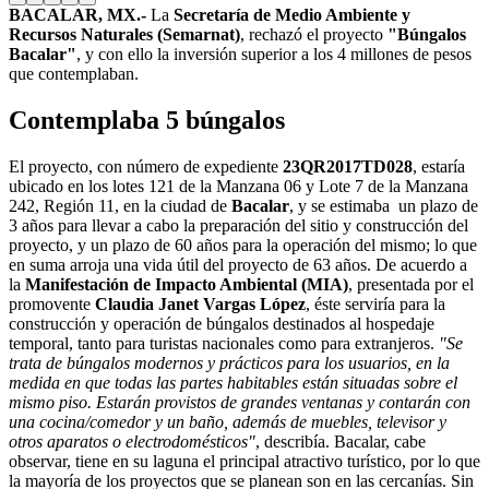
BACALAR, MX.-
La
Secretaría de Medio Ambiente y
Recursos Naturales (Semarnat)
, rechazó el proyecto
"Búngalos
Bacalar"
, y con ello la inversión superior a los 4 millones de pesos
que contemplaban.
Contemplaba 5 búngalos
El proyecto, con número de expediente
23QR2017TD028
, estaría
ubicado en los lotes 121 de la Manzana 06 y Lote 7 de la Manzana
242, Región 11, en la ciudad de
Bacalar
, y se estimaba un plazo de
3 años para llevar a cabo la preparación del sitio y construcción del
proyecto, y un plazo de 60 años para la operación del mismo; lo que
en suma arroja una vida útil del proyecto de 63 años. De acuerdo a
la
Manifestación de Impacto Ambiental (MIA)
, presentada por el
promovente
Claudia Janet Vargas López
, éste serviría para la
construcción y operación de búngalos destinados al hospedaje
temporal, tanto para turistas nacionales como para extranjeros.
"Se
trata de búngalos modernos y prácticos para los usuarios, en la
medida en que todas las partes habitables están situadas sobre el
mismo piso. Estarán provistos de grandes ventanas y contarán con
una cocina/comedor y un baño, además de muebles,
televisor y
otros aparatos o electrodomésticos"
, describía. Bacalar, cabe
observar, tiene en su laguna el principal atractivo turístico, por lo que
la mayoría de los proyectos que se planean son en las cercanías. Sin