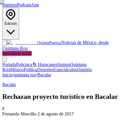
Impreso
Podcast
App
Edición
Noticias de México, desde
Quinta
Fuerza
Quintana Roo
Suscríbete gratis
Portada
Policiaca
🌀 Huracanes
Sismos
Quintana
Roo
México
Política
Deportes
Espectáculos
Opinión
Inicio
/
quintana roo
/
Bacalar
Bacalar
Rechazan proyecto turístico en Bacalar
F
Fernando Morcillo
·
2 de agosto de 2017