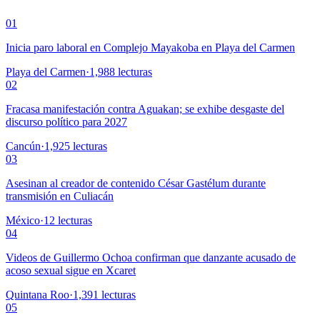
01
Inicia paro laboral en Complejo Mayakoba en Playa del Carmen
Playa del Carmen
·
1,988
lecturas
02
Fracasa manifestación contra Aguakan; se exhibe desgaste del
discurso político para 2027
Cancún
·
1,925
lecturas
03
Asesinan al creador de contenido César Gastélum durante
transmisión en Culiacán
México
·
12
lecturas
04
Videos de Guillermo Ochoa confirman que danzante acusado de
acoso sexual sigue en Xcaret
Quintana Roo
·
1,391
lecturas
05