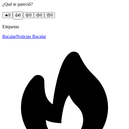
¿Qué te pareció?
🔥
0
👍
0
😲
0
😢
0
😠
0
Etiquetas
Bacalar
Noticias Bacalar