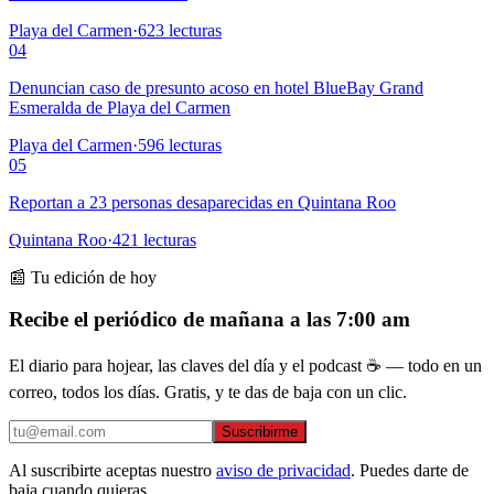
Playa del Carmen
·
623
lecturas
04
Denuncian caso de presunto acoso en hotel BlueBay Grand
Esmeralda de Playa del Carmen
Playa del Carmen
·
596
lecturas
05
Reportan a 23 personas desaparecidas en Quintana Roo
Quintana Roo
·
421
lecturas
📰 Tu edición de hoy
Recibe el periódico de mañana a las 7:00 am
El diario para hojear, las claves del día y el podcast ☕ — todo en un
correo, todos los días. Gratis, y te das de baja con un clic.
Suscribirme
Al suscribirte aceptas nuestro
aviso de privacidad
. Puedes darte de
baja cuando quieras.