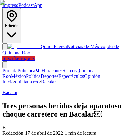
Impreso
Podcast
App
Edición
Noticias de México, desde
Quinta
Fuerza
Quintana Roo
Suscríbete gratis
Portada
Policiaca
🌀 Huracanes
Sismos
Quintana
Roo
México
Política
Deportes
Espectáculos
Opinión
Inicio
/
quintana roo
/
Bacalar
Bacalar
Tres personas heridas deja aparatoso
choque carretero en Bacalar￼
R
Redacción
·
17 de abril de 2022
·
1
min de lectura