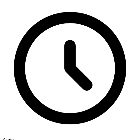
3
min