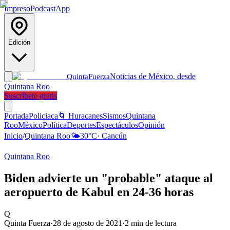
Impreso
Podcast
App
Edición
Noticias de México, desde
Quinta
Fuerza
Quintana Roo
Suscríbete gratis
Portada
Policiaca
🌀 Huracanes
Sismos
Quintana
Roo
México
Política
Deportes
Espectáculos
Opinión
Inicio
/
Quintana Roo
🌤️
30
°C
·
Cancún
Quintana Roo
Biden advierte un "probable" ataque al
aeropuerto de Kabul en 24-36 horas
Q
Quinta Fuerza
·
28 de agosto de 2021
·
2
min de lectura