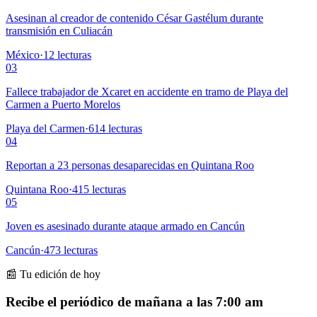
Asesinan al creador de contenido César Gastélum durante
transmisión en Culiacán
México
·
12
lecturas
03
Fallece trabajador de Xcaret en accidente en tramo de Playa del
Carmen a Puerto Morelos
Playa del Carmen
·
614
lecturas
04
Reportan a 23 personas desaparecidas en Quintana Roo
Quintana Roo
·
415
lecturas
05
Joven es asesinado durante ataque armado en Cancún
Cancún
·
473
lecturas
📰 Tu edición de hoy
Recibe el periódico de mañana a las 7:00 am