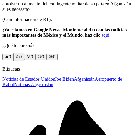
aprobar un aumento del contingente militar de su país en Afganistán
si es necesario.
(Con información de RT).
¡Ya estamos en Google News! Mantente al día con las noticias
más importantes de México y el Mundo, haz clic
aquí
¿Qué te pareció?
🔥
0
👍
0
😲
0
😢
0
😠
0
Etiquetas
Noticias de Estados Unidos
Joe Biden
Afganistán
Aeropuerto de
Kabul
Noticias Afgasnistán