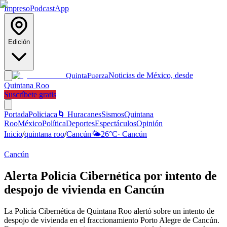
Impreso
Podcast
App
Edición
Noticias de México, desde
Quinta
Fuerza
Quintana Roo
Suscríbete gratis
Portada
Policiaca
🌀 Huracanes
Sismos
Quintana
Roo
México
Política
Deportes
Espectáculos
Opinión
Inicio
/
quintana roo
/
Cancún
🌤️
26
°C
·
Cancún
Cancún
Alerta Policía Cibernética por intento de
despojo de vivienda en Cancún
La Policía Cibernética de Quintana Roo alertó sobre un intento de
despojo de vivienda en el fraccionamiento Porto Alegre de Cancún.