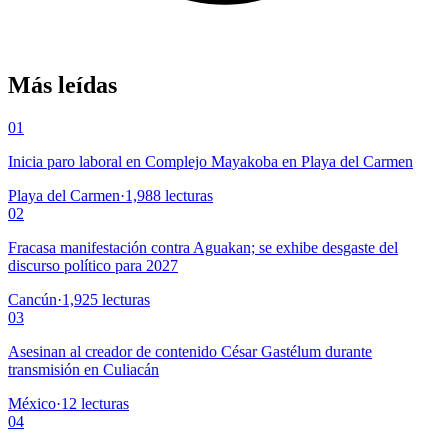
Más leídas
01
Inicia paro laboral en Complejo Mayakoba en Playa del Carmen
Playa del Carmen
·
1,988
lecturas
02
Fracasa manifestación contra Aguakan; se exhibe desgaste del
discurso político para 2027
Cancún
·
1,925
lecturas
03
Asesinan al creador de contenido César Gastélum durante
transmisión en Culiacán
México
·
12
lecturas
04