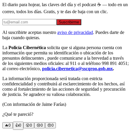
El diario para hojear, las claves del día y el podcast ☕ — todo en un
correo, todos los días. Gratis, y te das de baja con un clic.
Suscribirme
Al suscribirte aceptas nuestro
aviso de privacidad
. Puedes darte de
baja cuando quieras.
La
Policía Cibernética
solicita que si alguna persona cuenta con
información que permita su identificación o ubicación de los
presuntos delincuentes , puede comunicarse a la brevedad a través
de los siguientes medios oficiales: al 911 o al teléfono 998 891 4051;
al correo electrónico,
policia.cibernetica@sscqroo.gob.mx
.
La información proporcionada será tratada con estricta
confidencialidad y contribuirá al esclarecimiento de los hechos, así
como al fortalecimiento de las acciones de seguridad y procuración
de justicia. Se agradece su valiosa colaboración.
(Con información de Jaime Farías)
¿Qué te pareció?
🔥
0
👍
0
😲
0
😢
0
😠
0