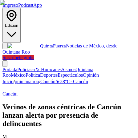
Impreso
Podcast
App
Edición
Noticias de México, desde
Quinta
Fuerza
Quintana Roo
Suscríbete gratis
Portada
Policiaca
🌀 Huracanes
Sismos
Quintana
Roo
México
Política
Deportes
Espectáculos
Opinión
Inicio
/
quintana roo
/
Cancún
☀️
28
°C
·
Cancún
Cancún
Vecinos de zonas céntricas de Cancún
lanzan alerta por presencia de
delincuentes
M