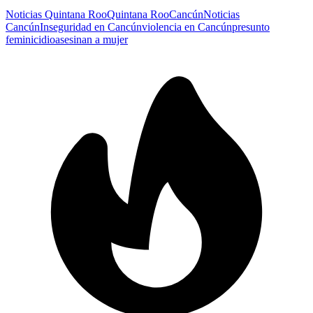
Noticias Quintana Roo
Quintana Roo
Cancún
Noticias
Cancún
Inseguridad en Cancún
violencia en Cancún
presunto
feminicidio
asesinan a mujer