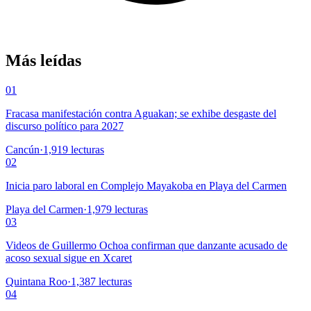
Más leídas
01
Fracasa manifestación contra Aguakan; se exhibe desgaste del
discurso político para 2027
Cancún
·
1,919
lecturas
02
Inicia paro laboral en Complejo Mayakoba en Playa del Carmen
Playa del Carmen
·
1,979
lecturas
03
Videos de Guillermo Ochoa confirman que danzante acusado de
acoso sexual sigue en Xcaret
Quintana Roo
·
1,387
lecturas
04