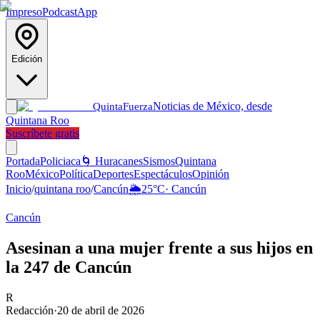
Impreso
Podcast
App
Edición
Noticias de México, desde
Quinta
Fuerza
Quintana Roo
Suscríbete gratis
Portada
Policiaca
🌀 Huracanes
Sismos
Quintana
Roo
México
Política
Deportes
Espectáculos
Opinión
Inicio
/
quintana roo
/
Cancún
🌦️
25
°C
·
Cancún
Cancún
Asesinan a una mujer frente a sus hijos en
la 247 de Cancún
R
Redacción
·
20 de abril de 2026