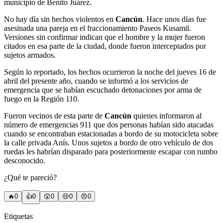
municipio de Benito Juárez.
No hay día sin hechos violentos en
Cancún
. Hace unos días fue
asesinada una pareja en el fraccionamiento Paseos Kusamil.
Versiones sin confirmar indican que el hombre y la mujer fueron
citados en esa parte de la ciudad, donde fueron interceptados por
sujetos armados.
Según lo reportado, los hechos ocurrieron la noche del jueves 16 de
abril del presente año, cuando se informó a los servicios de
emergencia que se habían escuchado detonaciones por arma de
fuego en la Región 110.
Fueron vecinos de esta parte de
Cancún
quienes informaron al
número de emergencias 911 que dos personas habían sido atacadas
cuando se encontraban estacionadas a bordo de su motocicleta sobre
la calle privada Anís. Unos sujetos a bordo de otro vehículo de dos
ruedas les habrían disparado para posteriormente escapar con rumbo
desconocido.
¿Qué te pareció?
🔥
0
👍
0
😲
0
😢
0
😠
0
Etiquetas