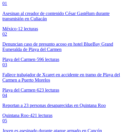
01
Asesinan al creador de contenido César Gastélum durante
transmisión en Culiacán
México
·
12
lecturas
02
Denuncian caso de presunto acoso en hotel BlueBay Grand
Esmeralda de Playa del Carmen
Playa del Carmen
·
596
lecturas
03
Fallece trabajador de Xcaret en accidente en tramo de Playa del
Carmen a Puerto Morelos
Playa del Carmen
·
623
lecturas
04
Reportan a 23 personas desaparecidas en Quintana Roo
Quintana Roo
·
421
lecturas
05
Joven es asesinado durante ataque armado en Cancún