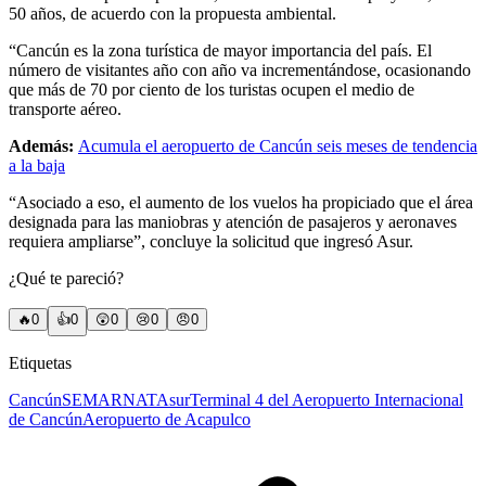
50 años, de acuerdo con la propuesta ambiental.
“Cancún es la zona turística de mayor importancia del país. El
número de visitantes año con año va incrementándose, ocasionando
que más de 70 por ciento de los turistas ocupen el medio de
transporte aéreo.
Además:
Acumula el aeropuerto de Cancún seis meses de tendencia
a la baja
“Asociado a eso, el aumento de los vuelos ha propiciado que el área
designada para las maniobras y atención de pasajeros y aeronaves
requiera ampliarse”, concluye la solicitud que ingresó Asur.
¿Qué te pareció?
🔥
0
👍
0
😲
0
😢
0
😠
0
Etiquetas
Cancún
SEMARNAT
Asur
Terminal 4 del Aeropuerto Internacional
de Cancún
Aeropuerto de Acapulco