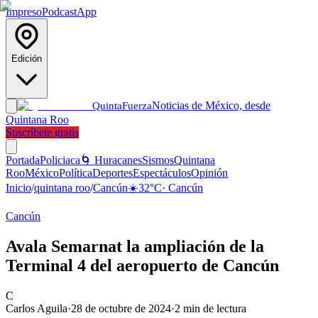
Impreso
Podcast
App
Edición
Noticias de México, desde
Quinta
Fuerza
Quintana Roo
Suscríbete gratis
Portada
Policiaca
🌀 Huracanes
Sismos
Quintana
Roo
México
Política
Deportes
Espectáculos
Opinión
Inicio
/
quintana roo
/
Cancún
☀️
32
°C
·
Cancún
Cancún
Avala Semarnat la ampliación de la
Terminal 4 del aeropuerto de Cancún
C
Carlos Aguila
·
28 de octubre de 2024
·
2
min de lectura