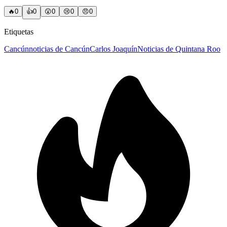
🔥
0
👍
0
😲
0
😢
0
😠
0
Etiquetas
Cancún
noticias de Cancún
Carlos Joaquín
Noticias de Quintana Roo