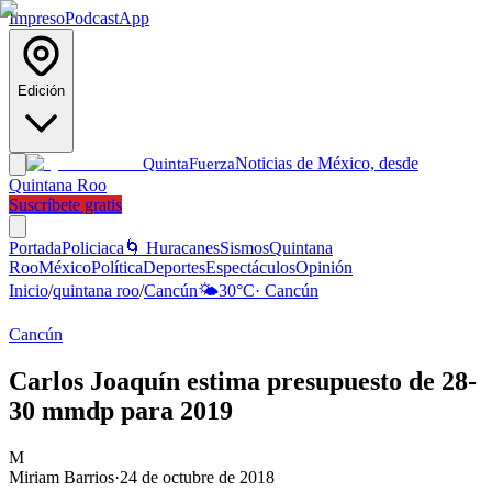
Impreso
Podcast
App
Edición
Noticias de México, desde
Quinta
Fuerza
Quintana Roo
Suscríbete gratis
Portada
Policiaca
🌀 Huracanes
Sismos
Quintana
Roo
México
Política
Deportes
Espectáculos
Opinión
Inicio
/
quintana roo
/
Cancún
🌤️
30
°C
·
Cancún
Cancún
Carlos Joaquín estima presupuesto de 28-
30 mmdp para 2019
M
Miriam Barrios
·
24 de octubre de 2018