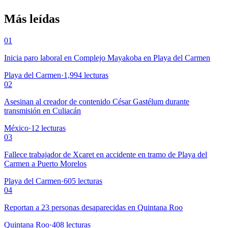
Más leídas
01
Inicia paro laboral en Complejo Mayakoba en Playa del Carmen
Playa del Carmen
·
1,994
lecturas
02
Asesinan al creador de contenido César Gastélum durante
transmisión en Culiacán
México
·
12
lecturas
03
Fallece trabajador de Xcaret en accidente en tramo de Playa del
Carmen a Puerto Morelos
Playa del Carmen
·
605
lecturas
04
Reportan a 23 personas desaparecidas en Quintana Roo
Quintana Roo
·
408
lecturas