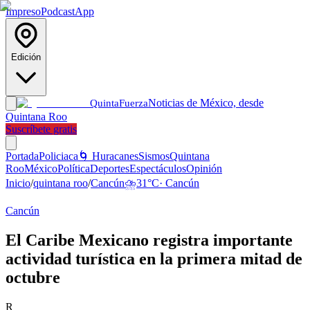
Impreso
Podcast
App
Edición
Noticias de México, desde
Quinta
Fuerza
Quintana Roo
Suscríbete gratis
Portada
Policiaca
🌀 Huracanes
Sismos
Quintana
Roo
México
Política
Deportes
Espectáculos
Opinión
Inicio
/
quintana roo
/
Cancún
⛈️
31
°C
·
Cancún
Cancún
El Caribe Mexicano registra importante
actividad turística en la primera mitad de
octubre
R