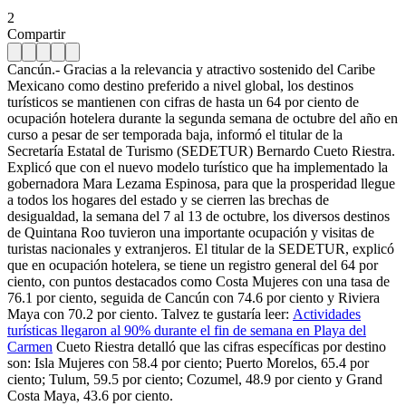
2
Compartir
Cancún.- Gracias a la relevancia y atractivo sostenido del Caribe
Mexicano como destino preferido a nivel global, los destinos
turísticos se mantienen con cifras de hasta un 64 por ciento de
ocupación hotelera durante la segunda semana de octubre del año en
curso a pesar de ser temporada baja, informó el titular de la
Secretaría Estatal de Turismo (SEDETUR) Bernardo Cueto Riestra.
Explicó que con el nuevo modelo turístico que ha implementado la
gobernadora Mara Lezama Espinosa, para que la prosperidad llegue
a todos los hogares del estado y se cierren las brechas de
desigualdad, la semana del 7 al 13 de octubre, los diversos destinos
de Quintana Roo tuvieron una importante ocupación y visitas de
turistas nacionales y extranjeros. El titular de la SEDETUR, explicó
que en ocupación hotelera, se tiene un registro general del 64 por
ciento, con puntos destacados como Costa Mujeres con una tasa de
76.1 por ciento, seguida de Cancún con 74.6 por ciento y Riviera
Maya con 70.2 por ciento. Talvez te gustaría leer:
Actividades
turísticas llegaron al 90% durante el fin de semana en Playa del
Carmen
Cueto Riestra detalló que las cifras específicas por destino
son: Isla Mujeres con 58.4 por ciento; Puerto Morelos, 65.4 por
ciento; Tulum, 59.5 por ciento; Cozumel, 48.9 por ciento y Grand
Costa Maya, 43.6 por ciento.