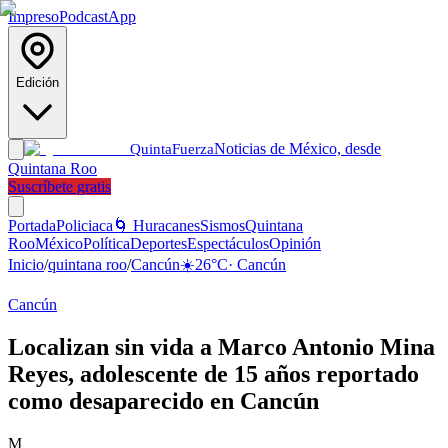
Impreso
Podcast
App
Edición
Noticias de México, desde
Quinta
Fuerza
Quintana Roo
Suscríbete gratis
Portada
Policiaca
🌀 Huracanes
Sismos
Quintana
Roo
México
Política
Deportes
Espectáculos
Opinión
Inicio
/
quintana roo
/
Cancún
☀️
26
°C
·
Cancún
Cancún
Localizan sin vida a Marco Antonio Mina
Reyes, adolescente de 15 años reportado
como desaparecido en Cancún
M