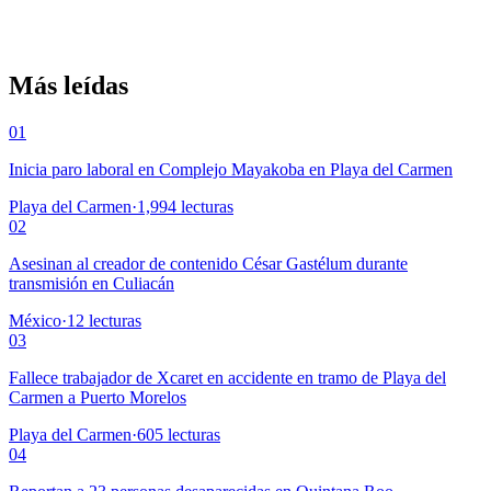
Más leídas
01
Inicia paro laboral en Complejo Mayakoba en Playa del Carmen
Playa del Carmen
·
1,994
lecturas
02
Asesinan al creador de contenido César Gastélum durante
transmisión en Culiacán
México
·
12
lecturas
03
Fallece trabajador de Xcaret en accidente en tramo de Playa del
Carmen a Puerto Morelos
Playa del Carmen
·
605
lecturas
04