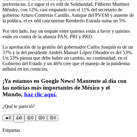
preferencias. Le sigue el ex edil de Solidaridad, Filiberto Martínez
Méndez, con 12%, casi empatado con el 11% del secretario de
gobierno Arturo Contreras Castillo. Aunque del PVEM y ausente de
la política, el ex edil cancunense Remberto Estrada suma un 5%.
Por otro lado, hay un empate entre quienes están a favor y quienes
están en contra de la alianza PAN, PRI y PRD.
La aprobación de la gestión del gobernador Carlos Joaquín es de un
37% y la del presidente Andrés Manuel López Obrador es del 53%.
Un 53% piensa que debe haber un cambio, no continuidad, en el
Gobierno del Estado y un 46% cree que el manejo de la pandemia
influirá en los comicios.
¡Ya estamos en Google News! Mantente al día con
las noticias más importantes de México y el
Mundo,
haz clic aquí.
¿Qué te pareció?
🔥
0
👍
0
😲
0
😢
0
😠
0
Etiquetas