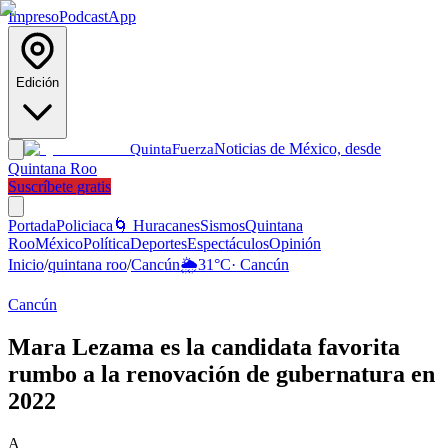
Impreso
Podcast
App
Edición
Noticias de México, desde
Quinta
Fuerza
Quintana Roo
Suscríbete gratis
Portada
Policiaca
🌀 Huracanes
Sismos
Quintana
Roo
México
Política
Deportes
Espectáculos
Opinión
Inicio
/
quintana roo
/
Cancún
🌦️
31
°C
·
Cancún
Cancún
Mara Lezama es la candidata favorita
rumbo a la renovación de gubernatura en
2022
A