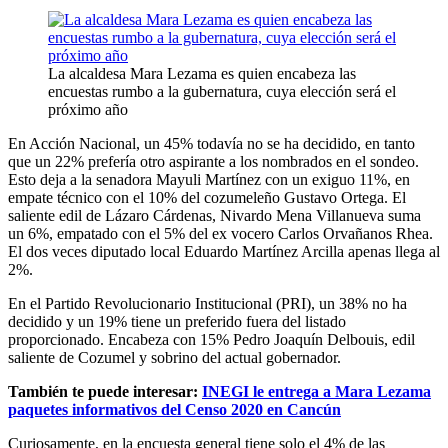
La alcaldesa Mara Lezama es quien encabeza las
encuestas rumbo a la gubernatura, cuya elección será el
próximo año
En Acción Nacional, un 45% todavía no se ha decidido, en tanto
que un 22% prefería otro aspirante a los nombrados en el sondeo.
Esto deja a la senadora Mayuli Martínez con un exiguo 11%, en
empate técnico con el 10% del cozumeleño Gustavo Ortega. El
saliente edil de Lázaro Cárdenas, Nivardo Mena Villanueva suma
un 6%, empatado con el 5% del ex vocero Carlos Orvañanos Rhea.
El dos veces diputado local Eduardo Martínez Arcilla apenas llega al
2%.
En el Partido Revolucionario Institucional (PRI), un 38% no ha
decidido y un 19% tiene un preferido fuera del listado
proporcionado. Encabeza con 15% Pedro Joaquín Delbouis, edil
saliente de Cozumel y sobrino del actual gobernador.
También te puede interesar:
INEGI le entrega a Mara Lezama
paquetes informativos del Censo 2020 en Cancún
Curiosamente, en la encuesta general tiene solo el 4% de las