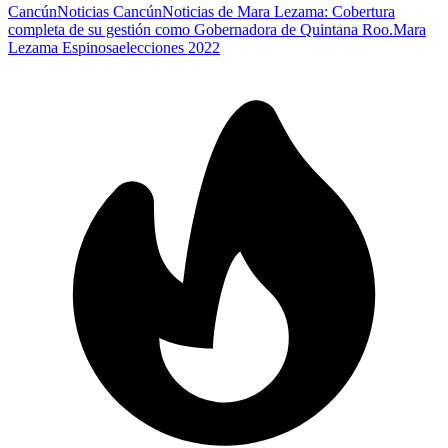
Cancún
Noticias Cancún
Noticias de Mara Lezama: Cobertura
completa de su gestión como Gobernadora de Quintana Roo.
Mara
Lezama Espinosa
elecciones 2022