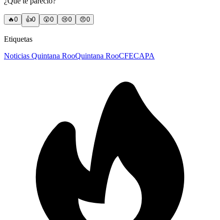
¿Qué te pareció?
🔥
0
👍
0
😲
0
😢
0
😠
0
Etiquetas
Noticias Quintana Roo
Quintana Roo
CFE
CAPA