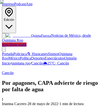
Impreso
Podcast
App
Edición
Noticias de México, desde
Quinta
Fuerza
Quintana Roo
Suscríbete gratis
Portada
Policiaca
🌀 Huracanes
Sismos
Quintana
Roo
México
Política
Deportes
Espectáculos
Opinión
Inicio
/
quintana roo
/
Cancún
🌦️
25
°C
·
Cancún
Cancún
Por apagones, CAPA advierte de riesgo
por falta de agua
I
Iriamna Caceres
·
28 de mayo de 2022
·
1
min de lectura