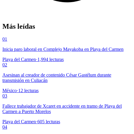
Más leídas
01
Inicia paro laboral en Complejo Mayakoba en Playa del Carmen
Playa del Carmen
·
1,994
lecturas
02
Asesinan al creador de contenido César Gastélum durante
transmisión en Culiacán
México
·
12
lecturas
03
Fallece trabajador de Xcaret en accidente en tramo de Playa del
Carmen a Puerto Morelos
Playa del Carmen
·
605
lecturas
04