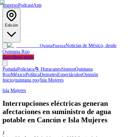
Impreso
Podcast
App
Edición
Noticias de México, desde
Quinta
Fuerza
Quintana Roo
Suscríbete gratis
Portada
Policiaca
🌀 Huracanes
Sismos
Quintana
Roo
México
Política
Deportes
Espectáculos
Opinión
Inicio
/
quintana roo
/
Isla Mujeres
Isla Mujeres
Interrupciones eléctricas generan
afectaciones en suministro de agua
potable en Cancún e Isla Mujeres
J