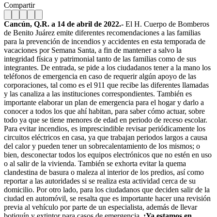
Compartir
Cancún, Q.R. a 14 de abril de 2022.-
El H. Cuerpo de Bomberos
de Benito Juárez emite diferentes recomendaciones a las familias
para la prevención de incendios y accidentes en esta temporada de
vacaciones por Semana Santa, a fin de mantener a salvo la
integridad física y patrimonial tanto de las familias como de sus
integrantes. De entrada, se pide a los ciudadanos tener a la mano los
teléfonos de emergencia en caso de requerir algún apoyo de las
corporaciones, tal como es el 911 que recibe las diferentes llamadas
y las canaliza a las instituciones correspondientes. También es
importante elaborar un plan de emergencia para el hogar y darlo a
conocer a todos los que ahí habitan, para saber cómo actuar, sobre
todo ya que se tiene menores de edad en periodo de receso escolar.
Para evitar incendios, es imprescindible revisar periódicamente los
circuitos eléctricos en casa, ya que trabajan periodos largos a causa
del calor y pueden tener un sobrecalentamiento de los mismos; o
bien, desconectar todos los equipos electrónicos que no estén en uso
o al salir de la vivienda. También se exhorta evitar la quema
clandestina de basura o maleza al interior de los predios, así como
reportar a las autoridades si se realiza esta actividad cerca de su
domicilio. Por otro lado, para los ciudadanos que deciden salir de la
ciudad en automóvil, se resalta que es importante hacer una revisión
previa al vehículo por parte de un especialista, además de llevar
botiquín y extintor para casos de emergencia.
¡Ya estamos en