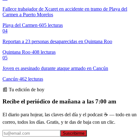
Fallece trabajador de Xcaret en accidente en tramo de Playa del
Carmen a Puerto Morelos
Playa del Carmen
·
605
lecturas
04
Reportan a 23 personas desaparecidas en Quintana Roo
Quintana Roo
·
408
lecturas
05
Joven es asesinado durante ataque armado en Cancún
Cancún
·
462
lecturas
📰 Tu edición de hoy
Recibe el periódico de mañana a las 7:00 am
El diario para hojear, las claves del día y el podcast ☕ — todo en un
correo, todos los días. Gratis, y te das de baja con un clic.
Suscribirme