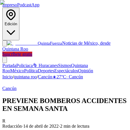
Impreso
Podcast
App
Edición
Noticias de México, desde
Quinta
Fuerza
Quintana Roo
Suscríbete gratis
Portada
Policiaca
🌀 Huracanes
Sismos
Quintana
Roo
México
Política
Deportes
Espectáculos
Opinión
Inicio
/
quintana roo
/
Cancún
☀️
27
°C
·
Cancún
Cancún
PREVIENE BOMBEROS ACCIDENTES
EN SEMANA SANTA
R
Redacción
·
14 de abril de 2022
·
2
min de lectura