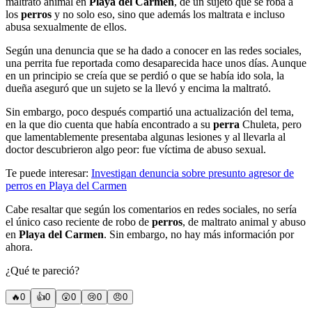
maltrato animal en
Playa del Carmen
, de un sujeto que se roba a
los
perros
y no solo eso, sino que además los maltrata e incluso
abusa sexualmente de ellos.
Según una denuncia que se ha dado a conocer en las redes sociales,
una perrita fue reportada como desaparecida hace unos días. Aunque
en un principio se creía que se perdió o que se había ido sola, la
dueña aseguró que un sujeto se la llevó y encima la maltrató.
Sin embargo, poco después compartió una actualización del tema,
en la que dio cuenta que había encontrado a su
perra
Chuleta, pero
que lamentablemente presentaba algunas lesiones y al llevarla al
doctor descubrieron algo peor: fue víctima de abuso sexual.
Te puede interesar:
Investigan denuncia sobre presunto agresor de
perros en Playa del Carmen
Cabe resaltar que según los comentarios en redes sociales, no sería
el único caso reciente de robo de
perros
, de maltrato animal y abuso
en
Playa del Carmen
. Sin embargo, no hay más información por
ahora.
¿Qué te pareció?
🔥
0
👍
0
😲
0
😢
0
😠
0