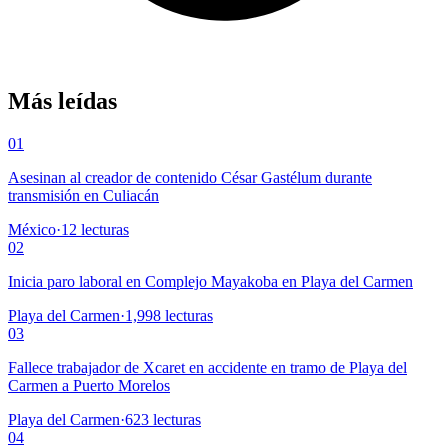
Más leídas
01
Asesinan al creador de contenido César Gastélum durante
transmisión en Culiacán
México
·
12
lecturas
02
Inicia paro laboral en Complejo Mayakoba en Playa del Carmen
Playa del Carmen
·
1,998
lecturas
03
Fallece trabajador de Xcaret en accidente en tramo de Playa del
Carmen a Puerto Morelos
Playa del Carmen
·
623
lecturas
04