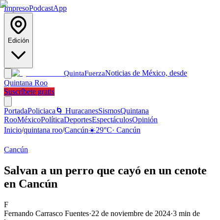
Impreso
Podcast
App
Edición
Noticias de México, desde
Quinta
Fuerza
Quintana Roo
Suscríbete gratis
Portada
Policiaca
🌀 Huracanes
Sismos
Quintana
Roo
México
Política
Deportes
Espectáculos
Opinión
Inicio
/
quintana roo
/
Cancún
☀️
29
°C
·
Cancún
Cancún
Salvan a un perro que cayó en un cenote
en Cancún
F
Fernando Carrasco Fuentes
·
22 de noviembre de 2024
·
3
min de