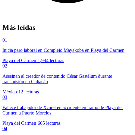
Más leídas
01
Inicia paro laboral en Complejo Mayakoba en Playa del Carmen
Playa del Carmen
·
1,994
lecturas
02
Asesinan al creador de contenido César Gastélum durante
transmisión en Culiacán
México
·
12
lecturas
03
Fallece trabajador de Xcaret en accidente en tramo de Playa del
Carmen a Puerto Morelos
Playa del Carmen
·
605
lecturas
04