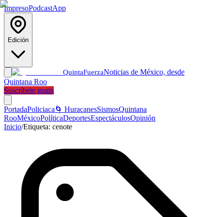
Impreso
Podcast
App
Edición
Noticias de México, desde
Quinta
Fuerza
Quintana Roo
Suscríbete gratis
Portada
Policiaca
🌀 Huracanes
Sismos
Quintana
Roo
México
Política
Deportes
Espectáculos
Opinión
Inicio
/
Etiqueta:
cenote