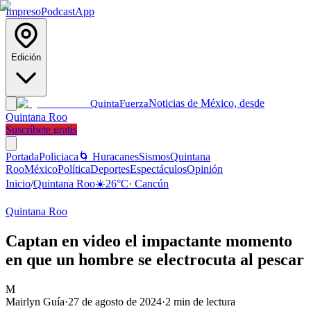
Impreso
Podcast
App
Edición
Noticias de México, desde
Quinta
Fuerza
Quintana Roo
Suscríbete gratis
Portada
Policiaca
🌀 Huracanes
Sismos
Quintana
Roo
México
Política
Deportes
Espectáculos
Opinión
Inicio
/
Quintana Roo
☀️
26
°C
·
Cancún
Quintana Roo
Captan en video el impactante momento
en que un hombre se electrocuta al pescar
M
Mairlyn Guía
·
27 de agosto de 2024
·
2
min de lectura