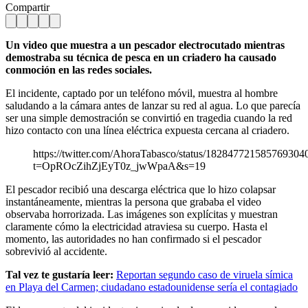
Compartir
Un video que muestra a un pescador electrocutado mientras
demostraba su técnica de pesca en un criadero ha causado
conmoción en las redes sociales.
El incidente, captado por un teléfono móvil, muestra al hombre
saludando a la cámara antes de lanzar su red al agua. Lo que parecía
ser una simple demostración se convirtió en tragedia cuando la red
hizo contacto con una línea eléctrica expuesta cercana al criadero.
https://twitter.com/AhoraTabasco/status/182847721585769304
t=OpROcZihZjEyT0z_jwWpaA&s=19
El pescador recibió una descarga eléctrica que lo hizo colapsar
instantáneamente, mientras la persona que grababa el video
observaba horrorizada. Las imágenes son explícitas y muestran
claramente cómo la electricidad atraviesa su cuerpo. Hasta el
momento, las autoridades no han confirmado si el pescador
sobrevivió al accidente.
Tal vez te gustaría leer:
Reportan segundo caso de viruela símica
en Playa del Carmen; ciudadano estadounidense sería el contagiado