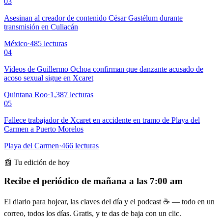
03
Asesinan al creador de contenido César Gastélum durante
transmisión en Culiacán
México
·
485
lecturas
04
Videos de Guillermo Ochoa confirman que danzante acusado de
acoso sexual sigue en Xcaret
Quintana Roo
·
1,387
lecturas
05
Fallece trabajador de Xcaret en accidente en tramo de Playa del
Carmen a Puerto Morelos
Playa del Carmen
·
466
lecturas
📰 Tu edición de hoy
Recibe el periódico de mañana a las 7:00 am
El diario para hojear, las claves del día y el podcast ☕ — todo en un
correo, todos los días. Gratis, y te das de baja con un clic.