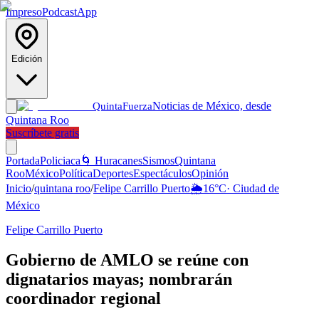
Impreso
Podcast
App
Edición
Noticias de México, desde
Quinta
Fuerza
Quintana Roo
Suscríbete gratis
Portada
Policiaca
🌀 Huracanes
Sismos
Quintana
Roo
México
Política
Deportes
Espectáculos
Opinión
Inicio
/
quintana roo
/
Felipe Carrillo Puerto
🌦️
16
°C
·
Ciudad de
México
Felipe Carrillo Puerto
Gobierno de AMLO se reúne con
dignatarios mayas; nombrarán
coordinador regional