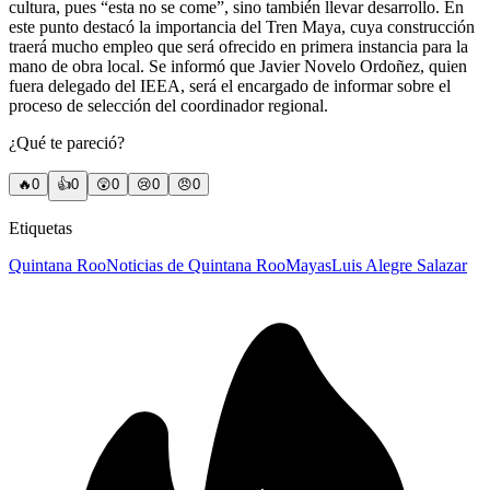
cultura, pues “esta no se come”, sino también llevar desarrollo. En
este punto destacó la importancia del Tren Maya, cuya construcción
traerá mucho empleo que será ofrecido en primera instancia para la
mano de obra local. Se informó que Javier Novelo Ordoñez, quien
fuera delegado del IEEA, será el encargado de informar sobre el
proceso de selección del coordinador regional.
¿Qué te pareció?
🔥
0
👍
0
😲
0
😢
0
😠
0
Etiquetas
Quintana Roo
Noticias de Quintana Roo
Mayas
Luis Alegre Salazar