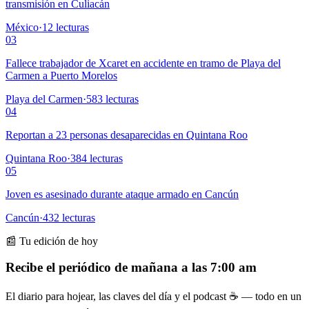
transmisión en Culiacán
México
·
12
lecturas
03
Fallece trabajador de Xcaret en accidente en tramo de Playa del
Carmen a Puerto Morelos
Playa del Carmen
·
583
lecturas
04
Reportan a 23 personas desaparecidas en Quintana Roo
Quintana Roo
·
384
lecturas
05
Joven es asesinado durante ataque armado en Cancún
Cancún
·
432
lecturas
📰 Tu edición de hoy
Recibe el periódico de mañana a las 7:00 am
El diario para hojear, las claves del día y el podcast ☕ — todo en un