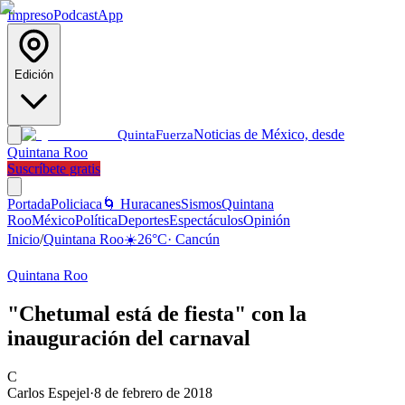
Impreso
Podcast
App
Edición
Noticias de México, desde
Quinta
Fuerza
Quintana Roo
Suscríbete gratis
Portada
Policiaca
🌀 Huracanes
Sismos
Quintana
Roo
México
Política
Deportes
Espectáculos
Opinión
Inicio
/
Quintana Roo
☀️
26
°C
·
Cancún
Quintana Roo
"Chetumal está de fiesta" con la
inauguración del carnaval
C
Carlos Espejel
·
8 de febrero de 2018