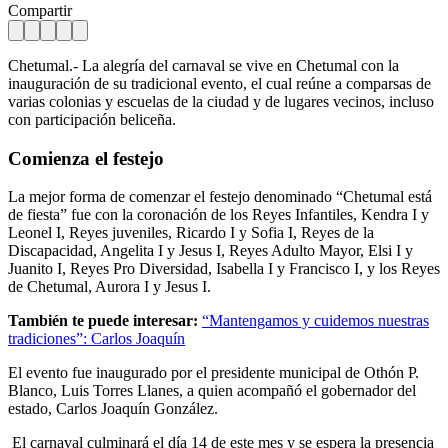
Compartir
Chetumal.- La alegría del carnaval se vive en Chetumal con la
inauguración de su tradicional evento, el cual reúne a comparsas de
varias colonias y escuelas de la ciudad y de lugares vecinos, incluso
con participación beliceña.
Comienza el festejo
La mejor forma de comenzar el festejo denominado “Chetumal está
de fiesta” fue con la coronación de los Reyes Infantiles, Kendra I y
Leonel I, Reyes juveniles, Ricardo I y Sofia I, Reyes de la
Discapacidad, Angelita I y Jesus I, Reyes Adulto Mayor, Elsi I y
Juanito I, Reyes Pro Diversidad, Isabella I y Francisco I, y los Reyes
de Chetumal, Aurora I y Jesus I.
También te puede interesar:
“Mantengamos y cuidemos nuestras
tradiciones”: Carlos Joaquín
El evento fue inaugurado por el presidente municipal de Othón P.
Blanco, Luis Torres Llanes, a quien acompañó el gobernador del
estado, Carlos Joaquín González.
El carnaval culminará el día 14 de este mes y se espera la presencia