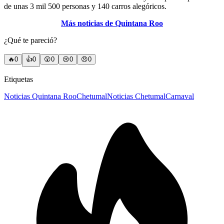
de unas 3 mil 500 personas y 140 carros alegóricos.
Más noticias de Quintana Roo
¿Qué te pareció?
🔥
0
👍
0
😲
0
😢
0
😠
0
Etiquetas
Noticias Quintana Roo
Chetumal
Noticias Chetumal
Carnaval