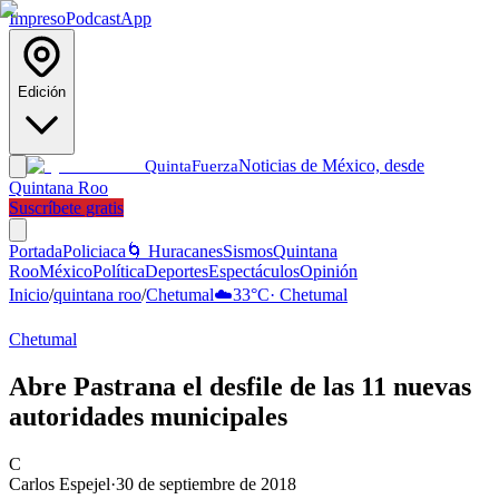
Impreso
Podcast
App
Edición
Noticias de México, desde
Quinta
Fuerza
Quintana Roo
Suscríbete gratis
Portada
Policiaca
🌀 Huracanes
Sismos
Quintana
Roo
México
Política
Deportes
Espectáculos
Opinión
Inicio
/
quintana roo
/
Chetumal
☁️
33
°C
·
Chetumal
Chetumal
Abre Pastrana el desfile de las 11 nuevas
autoridades municipales
C
Carlos Espejel
·
30 de septiembre de 2018