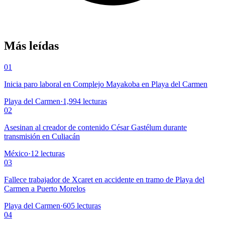
Más leídas
01
Inicia paro laboral en Complejo Mayakoba en Playa del Carmen
Playa del Carmen
·
1,994
lecturas
02
Asesinan al creador de contenido César Gastélum durante
transmisión en Culiacán
México
·
12
lecturas
03
Fallece trabajador de Xcaret en accidente en tramo de Playa del
Carmen a Puerto Morelos
Playa del Carmen
·
605
lecturas
04