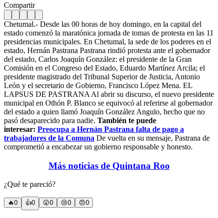
Compartir
Chetumal.- Desde las 00 horas de hoy domingo, en la capital del
estado comenzó la maratónica jornada de tomas de protesta en las 11
presidencias municipales. En Chetumal, la sede de los poderes en el
estado, Hernán Pastrana Pastrana rindió protesta ante el gobernador
del estado, Carlos Joaquín González: el presidente de la Gran
Comisión en el Congreso del Estado, Eduardo Martínez Arcila; el
presidente magistrado del Tribunal Superior de Justicia, Antonio
León y el secretario de Gobierno, Francisco López Mena. EL
LAPSUS DE PASTRANA Al abrir su discurso, el nuevo presidente
municipal en Othón P. Blanco se equivocó al referirse al gobernador
del estado a quien llamó Joaquín González Angulo, hecho que no
pasó desaparecido para nadie.
También te puede
interesar:
Preocupa a Hernán Pastrana falta de pago a
trabajadores de la Comuna
De vuelta en su mensaje, Pastrana de
comprometió a encabezar un gobierno responsable y honesto.
Más noticias de Quintana Roo
¿Qué te pareció?
🔥
0
👍
0
😲
0
😢
0
😠
0