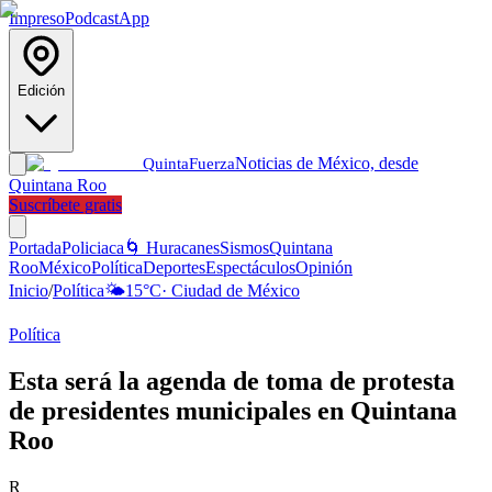
Impreso
Podcast
App
Edición
Noticias de México, desde
Quinta
Fuerza
Quintana Roo
Suscríbete gratis
Portada
Policiaca
🌀 Huracanes
Sismos
Quintana
Roo
México
Política
Deportes
Espectáculos
Opinión
Inicio
/
Política
🌤️
15
°C
·
Ciudad de México
Política
Esta será la agenda de toma de protesta
de presidentes municipales en Quintana
Roo
R