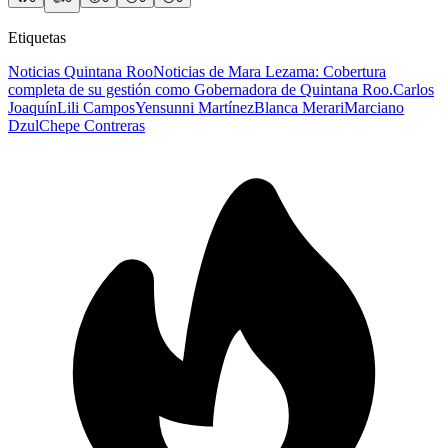
Etiquetas
Noticias Quintana Roo
Noticias de Mara Lezama: Cobertura
completa de su gestión como Gobernadora de Quintana Roo.
Carlos
Joaquín
Lili Campos
Yensunni Martínez
Blanca Merari
Marciano
Dzul
Chepe Contreras