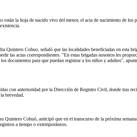
ento están la hoja de nacido vivo del menor, el acta de nacimiento de los
existencia.
ra Quintero Cohuo, señaló que las localidades beneficiadas en esta br
pedir las actas correspondientes. "En estas brigadas nosotros les propo
n los documentos para que puedan registrar a los niños y adultos", apun
s con anterioridad por la Dirección de Registro Civil, donde tras recib
 la brevedad.
dra Quintero Cohuó, anticipó que en el transcurso de la próxima seman
registros a tiempo o extemporáneos.