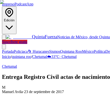
Impreso
Podcast
App
Edición
Quinta
Fuerza
Noticias de México, desde Quint
Suscríbete gratis
Portada
Policiaca
🌀 Huracanes
Sismos
Quintana Roo
México
Política
De
Inicio
/
quintana roo
/
Chetumal
☁️
33
°C
·
Chetumal
Chetumal
Entrega Registro Civil actas de nacimien
M
Manuel Avila
·
23 de septiembre de 2017