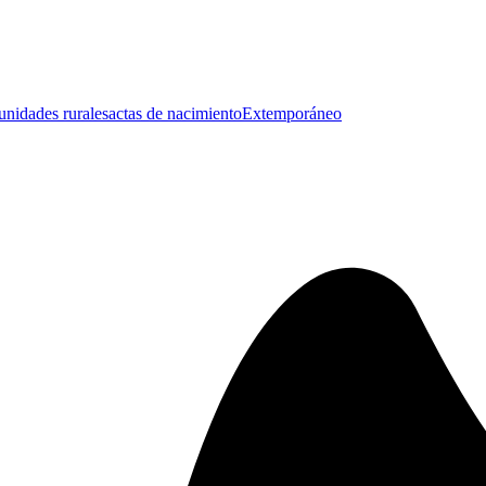
nidades rurales
actas de nacimiento
Extemporáneo