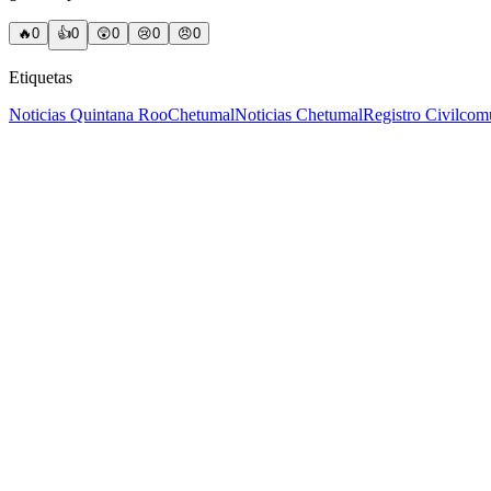
🔥
0
👍
0
😲
0
😢
0
😠
0
Etiquetas
Noticias Quintana Roo
Chetumal
Noticias Chetumal
Registro Civil
comu