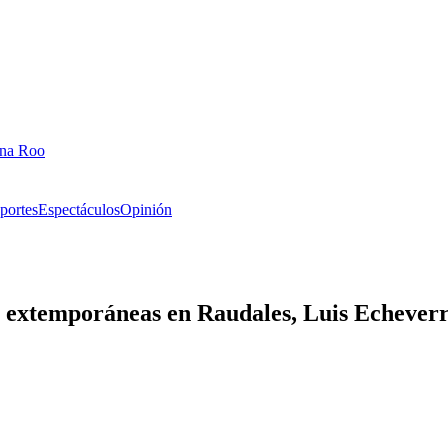
ana Roo
portes
Espectáculos
Opinión
to extemporáneas en Raudales, Luis Echever