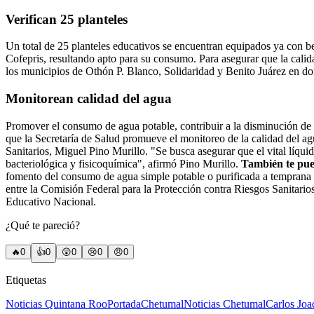
Verifican 25 planteles
Un total de 25 planteles educativos se encuentran equipados ya con beb
Cofepris, resultando apto para su consumo. Para asegurar que la cali
los municipios de Othón P. Blanco, Solidaridad y Benito Juárez en don
Monitorean calidad del agua
Promover el consumo de agua potable, contribuir a la disminución de 
que la Secretaría de Salud promueve el monitoreo de la calidad del ag
Sanitarios, Miguel Pino Murillo. "Se busca asegurar que el vital líquid
bacteriológica y fisicoquímica", afirmó Pino Murillo.
También te pue
fomento del consumo de agua simple potable o purificada a temprana e
entre la Comisión Federal para la Protección contra Riesgos Sanitarios
Educativo Nacional.
¿Qué te pareció?
🔥
0
👍
0
😲
0
😢
0
😠
0
Etiquetas
Noticias Quintana Roo
Portada
Chetumal
Noticias Chetumal
Carlos Joa