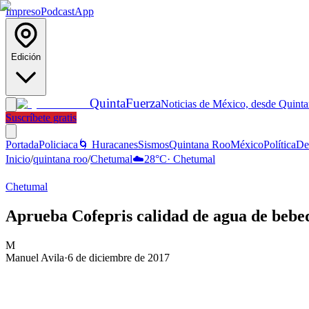
Impreso
Podcast
App
Edición
Quinta
Fuerza
Noticias de México, desde Quint
Suscríbete gratis
Portada
Policiaca
🌀 Huracanes
Sismos
Quintana Roo
México
Política
De
Inicio
/
quintana roo
/
Chetumal
☁️
28
°C
·
Chetumal
Chetumal
Aprueba Cofepris calidad de agua de bebed
M
Manuel Avila
·
6 de diciembre de 2017