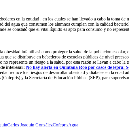
ederos en la entidad , en los cuales se han llevado a cabo la toma de mu
dad del agua que consumen los alumnos cumplan con la calidad bacteriol
de se constató que el vital líquido es apto para consumo y no represent
la obesidad infantil así como proteger la salud de la población escolar
ua que se distribuye en bebederos de escuelas públicas de nivel preescol
o no represente un riesgo a la salud, por esta razón se llevan a cabo la
de interesar:
No hay alerta en Quintana Roo por casos de lepra: S
dad reduce los riesgos de desarrollar obesidad y diabetes en la edad a
 (Cofepris) y la Secretaría de Educación Pública (SEP), para supervisar
quín
Carlos Joaquín González
Cofepris
Agua