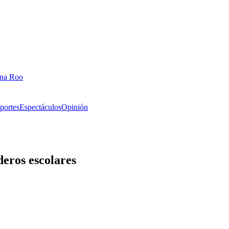
ana Roo
portes
Espectáculos
Opinión
eros escolares