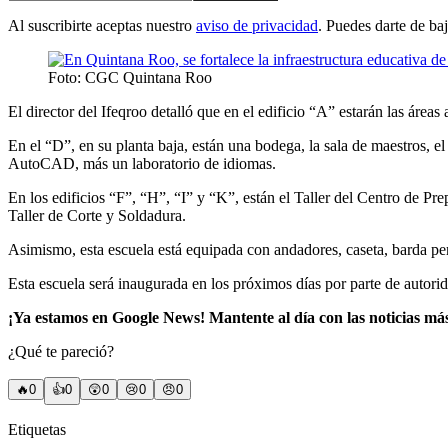
Al suscribirte aceptas nuestro
aviso de privacidad
. Puedes darte de ba
Foto: CGC Quintana Roo
El director del Ifeqroo detalló que en el edificio “A” estarán las áreas
En el “D”, en su planta baja, están una bodega, la sala de maestros, el
AutoCAD, más un laboratorio de idiomas.
En los edificios “F”, “H”, “I” y “K”, están el Taller del Centro de P
Taller de Corte y Soldadura.
Asimismo, esta escuela está equipada con andadores, caseta, barda per
Esta escuela será inaugurada en los próximos días por parte de autorid
¡Ya estamos en Google News! Mantente al día con las noticias má
¿Qué te pareció?
🔥
0
👍
0
😲
0
😢
0
😠
0
Etiquetas