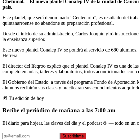
Chetumal. – El nuevo plantel Conalep IV de la ciudad de Cancún s
país.
Este plantel, que será denominado “Centenario”, es resultado del trabaj
quintanarroense no abandone su preparación profesional.
Desde el inicio de su administración, Carlos Joaquín giró instruccion
la enseñanza superior.
Este nuevo plantel Conalep IV se pondrá al servicio de 680 alumnos, e
Herrera.
El director del Ifeqroo explicó que el plantel Conalep IV es una de la
completo en aulas, talleres y laboratorios, todos acondicionados con c
El Gobierno del Estado, a través del programa Fondo de Aportación Mú
alumnos recibirán sus clases y practicarán sus conocimientos adquiridos
📰 Tu edición de hoy
Recibe el periódico de mañana a las 7:00 am
El diario para hojear, las claves del día y el podcast ☕ — todo en un co
Suscribirme