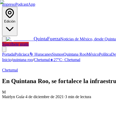
Impreso
Podcast
App
Edición
Quinta
Fuerza
Noticias de México, desde Quint
Suscríbete gratis
Portada
Policiaca
🌀 Huracanes
Sismos
Quintana Roo
México
Política
De
Inicio
/
quintana roo
/
Chetumal
☀️
27
°C
·
Chetumal
Chetumal
En Quintana Roo, se fortalece la infraestr
M
Mairlyn Guía
·
4 de diciembre de 2021
·
3
min de lectura