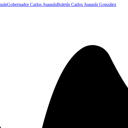
quín
Gobernador Carlos Joaquín
Boletín Carlos Joaquín González