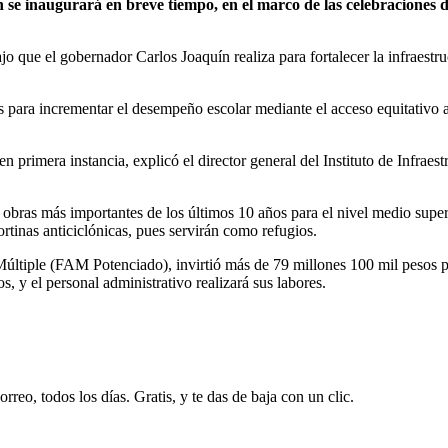
e inaugurará en breve tiempo, en el marco de las celebraciones de
o que el gobernador Carlos Joaquín realiza para fortalecer la infraestru
es para incrementar el desempeño escolar mediante el acceso equitativo 
n primera instancia, explicó el director general del Instituto de Infra
s obras más importantes de los últimos 10 años para el nivel medio supe
ortinas anticiclónicas, pues servirán como refugios.
ltiple (FAM Potenciado), invirtió más de 79 millones 100 mil pesos par
, y el personal administrativo realizará sus labores.
rreo, todos los días. Gratis, y te das de baja con un clic.