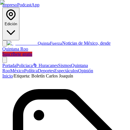
Impreso
Podcast
App
Edición
Noticias de México, desde
Quinta
Fuerza
Quintana Roo
Suscríbete gratis
Portada
Policiaca
🌀 Huracanes
Sismos
Quintana
Roo
México
Política
Deportes
Espectáculos
Opinión
Inicio
/
Etiqueta:
Boletín Carlos Joaquín