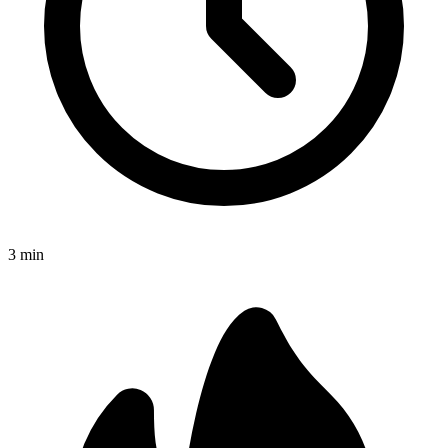
3
min