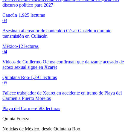
discurso político para 2027
Cancún
·
1,925
lecturas
03
Asesinan al creador de contenido César Gastélum durante
transmisión en Culiacán
México
·
12
lecturas
04
Videos de Guillermo Ochoa confirman que danzante acusado de
acoso sexual sigue en Xcaret
Quintana Roo
·
1,391
lecturas
05
Fallece trabajador de Xcaret en accidente en tramo de Playa del
Carmen a Puerto Morelos
Playa del Carmen
·
583
lecturas
Quinta Fuerza
Noticias de México, desde Quintana Roo