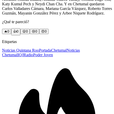
Katy Kumul Pech y Neydi Chan Cha. Y en Chetumal quedaron
Carlos Valladares Cámara, Mariana García Vázquez, Roberto Torres
Guzmán, Mayanin González Pérez y Arbee Niquete Rodríguez.
¿Qué te pareció?
🔥
0
👍
0
😲
0
😢
0
😠
0
Etiquetas
Noticias Quintana Roo
Portada
Chetumal
Noticias
Chetumal
IQJ
Radio
Poder Joven