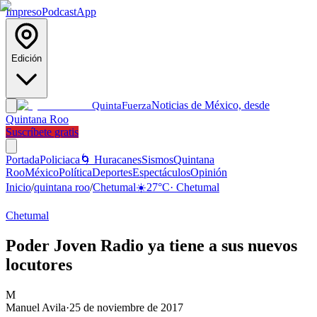
Impreso
Podcast
App
Edición
Noticias de México, desde
Quinta
Fuerza
Quintana Roo
Suscríbete gratis
Portada
Policiaca
🌀 Huracanes
Sismos
Quintana
Roo
México
Política
Deportes
Espectáculos
Opinión
Inicio
/
quintana roo
/
Chetumal
☀️
27
°C
·
Chetumal
Chetumal
Poder Joven Radio ya tiene a sus nuevos
locutores
M
Manuel Avila
·
25 de noviembre de 2017