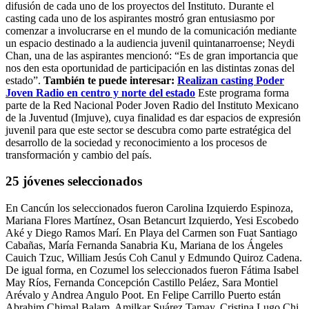
difusión de cada uno de los proyectos del Instituto. Durante el
casting cada uno de los aspirantes mostró gran entusiasmo por
comenzar a involucrarse en el mundo de la comunicación mediante
un espacio destinado a la audiencia juvenil quintanarroense; Neydi
Chan, una de las aspirantes mencionó: “Es de gran importancia que
nos den esta oportunidad de participación en las distintas zonas del
estado”.
También te puede interesar:
Realizan casting Poder
Joven Radio en centro y norte del estado
Este programa forma
parte de la Red Nacional Poder Joven Radio del Instituto Mexicano
de la Juventud (Imjuve), cuya finalidad es dar espacios de expresión
juvenil para que este sector se descubra como parte estratégica del
desarrollo de la sociedad y reconocimiento a los procesos de
transformación y cambio del país.
25 jóvenes seleccionados
En Cancún los seleccionados fueron Carolina Izquierdo Espinoza,
Mariana Flores Martínez, Osan Betancurt Izquierdo, Yesi Escobedo
Aké y Diego Ramos Marí. En Playa del Carmen son Fuat Santiago
Cabañas, María Fernanda Sanabria Ku, Mariana de los Ángeles
Cauich Tzuc, William Jesús Coh Canul y Edmundo Quiroz Cadena.
De igual forma, en Cozumel los seleccionados fueron Fátima Isabel
May Ríos, Fernanda Concepción Castillo Peláez, Sara Montiel
Arévalo y Andrea Angulo Poot. En Felipe Carrillo Puerto están
Abrahim Chimal Balam, Amilkar Suárez Tamay, Cristina Lugo Chi,