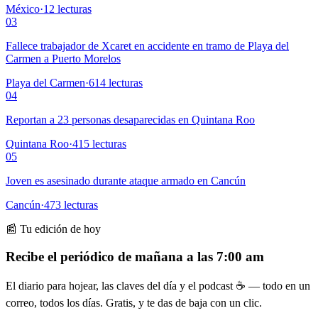
México
·
12
lecturas
03
Fallece trabajador de Xcaret en accidente en tramo de Playa del
Carmen a Puerto Morelos
Playa del Carmen
·
614
lecturas
04
Reportan a 23 personas desaparecidas en Quintana Roo
Quintana Roo
·
415
lecturas
05
Joven es asesinado durante ataque armado en Cancún
Cancún
·
473
lecturas
📰 Tu edición de hoy
Recibe el periódico de mañana a las 7:00 am
El diario para hojear, las claves del día y el podcast ☕ — todo en un
correo, todos los días. Gratis, y te das de baja con un clic.