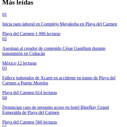
Más leídas
01
Inicia paro laboral en Complejo Mayakoba en Playa del Carmen
Playa del Carmen
·
1,996
lecturas
02
Asesinan al creador de contenido César Gastélum durante
transmisión en Culiacán
México
·
12
lecturas
03
Fallece trabajador de Xcaret en accidente en tramo de Playa del
Carmen a Puerto Morelos
Playa del Carmen
·
614
lecturas
04
Denuncian caso de presunto acoso en hotel BlueBay Grand
Esmeralda de Playa del Carmen
Playa del Carmen
·
560
lecturas