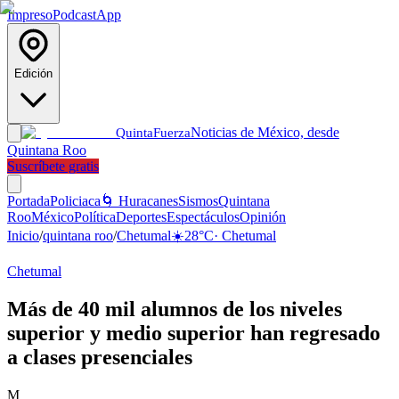
Impreso
Podcast
App
Edición
Noticias de México, desde
Quinta
Fuerza
Quintana Roo
Suscríbete gratis
Portada
Policiaca
🌀 Huracanes
Sismos
Quintana
Roo
México
Política
Deportes
Espectáculos
Opinión
Inicio
/
quintana roo
/
Chetumal
☀️
28
°C
·
Chetumal
Chetumal
Más de 40 mil alumnos de los niveles
superior y medio superior han regresado
a clases presenciales
M