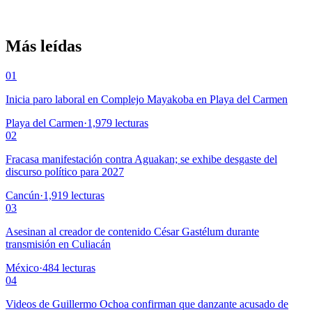
Más leídas
01
Inicia paro laboral en Complejo Mayakoba en Playa del Carmen
Playa del Carmen
·
1,979
lecturas
02
Fracasa manifestación contra Aguakan; se exhibe desgaste del
discurso político para 2027
Cancún
·
1,919
lecturas
03
Asesinan al creador de contenido César Gastélum durante
transmisión en Culiacán
México
·
484
lecturas
04
Videos de Guillermo Ochoa confirman que danzante acusado de