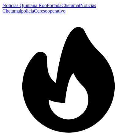
Noticias Quintana Roo
Portada
Chetumal
Noticias
Chetumal
policía
Cereso
operativo