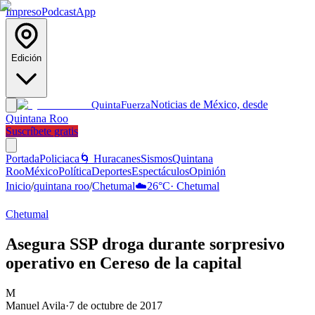
Impreso
Podcast
App
Edición
Noticias de México, desde
Quinta
Fuerza
Quintana Roo
Suscríbete gratis
Portada
Policiaca
🌀 Huracanes
Sismos
Quintana
Roo
México
Política
Deportes
Espectáculos
Opinión
Inicio
/
quintana roo
/
Chetumal
☁️
26
°C
·
Chetumal
Chetumal
Asegura SSP droga durante sorpresivo
operativo en Cereso de la capital
M
Manuel Avila
·
7 de octubre de 2017