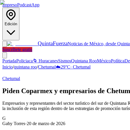
Impreso
Podcast
App
Edición
Quinta
Fuerza
Noticias de México, desde Quint
Suscríbete gratis
Portada
Policiaca
🌀 Huracanes
Sismos
Quintana Roo
México
Política
De
Inicio
/
quintana roo
/
Chetumal
☁️
29
°C
·
Chetumal
Chetumal
Piden Coparmex y empresarios de Chetumal 
Empresarios y representantes del sector turístico del sur de Quintan
la inclusión de esta región dentro de las estrategias de promoción tur
G
Gaby Torres
·
20 de marzo de 2026