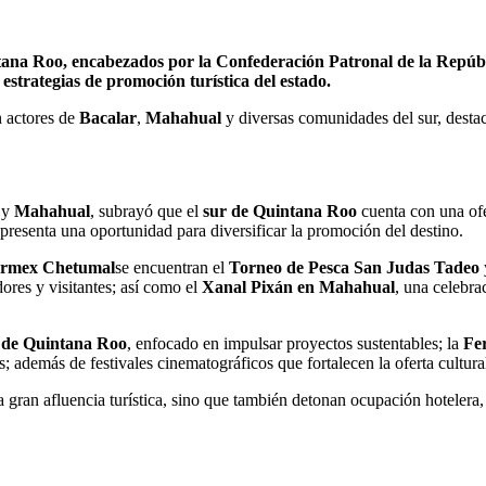
uintana Roo, encabezados por la Confederación Patronal de la Rep
 estrategias de promoción turística del estado.
n actores de
Bacalar
,
Mahahual
y diversas comunidades del sur, destac
y
Mahahual
, subrayó que el
sur de Quintana Roo
cuenta con una ofe
epresenta una oportunidad para diversificar la promoción del destino.
rmex Chetumal
se encuentran el
Torneo de Pesca San Judas Tadeo
dores y visitantes; así como el
Xanal Pixán en Mahahual
, una celebra
 de Quintana Roo
, enfocado en impulsar proyectos sustentables; la
Fe
; además de festivales cinematográficos que fortalecen la oferta cultural
 gran afluencia turística, sino que también detonan ocupación hotelera,