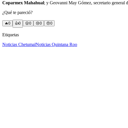
Coparmex Mahahual
; y Geovanni May Gómez, secretario general 
¿Qué te pareció?
🔥
0
👍
0
😲
0
😢
0
😠
0
Etiquetas
Noticias Chetumal
Noticias Quintana Roo