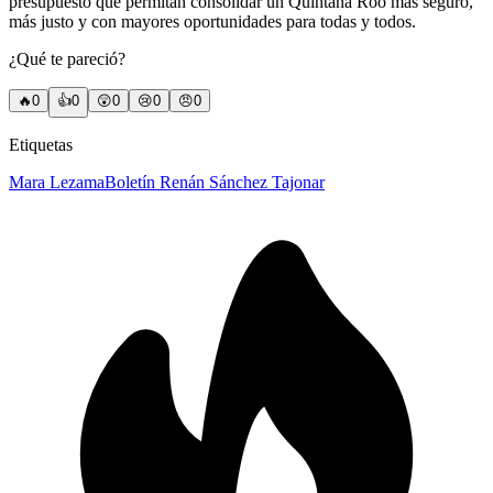
presupuesto que permitan consolidar un Quintana Roo más seguro,
más justo y con mayores oportunidades para todas y todos.
¿Qué te pareció?
🔥
0
👍
0
😲
0
😢
0
😠
0
Etiquetas
Mara Lezama
Boletín Renán Sánchez Tajonar