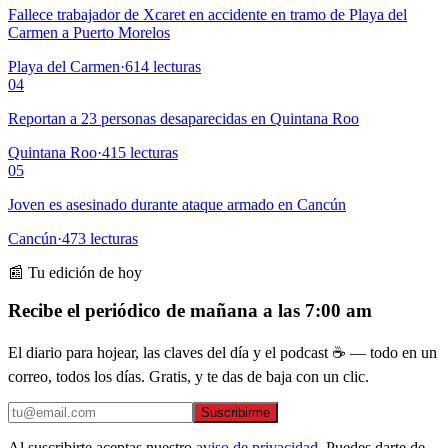
Fallece trabajador de Xcaret en accidente en tramo de Playa del
Carmen a Puerto Morelos
Playa del Carmen
·
614
lecturas
04
Reportan a 23 personas desaparecidas en Quintana Roo
Quintana Roo
·
415
lecturas
05
Joven es asesinado durante ataque armado en Cancún
Cancún
·
473
lecturas
📰 Tu edición de hoy
Recibe el periódico de mañana a las 7:00 am
El diario para hojear, las claves del día y el podcast ☕ — todo en un
correo, todos los días. Gratis, y te das de baja con un clic.
Suscribirme
Al suscribirte aceptas nuestro
aviso de privacidad
. Puedes darte de