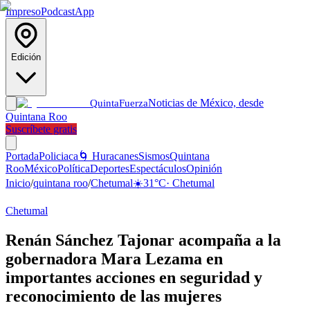
Impreso
Podcast
App
Edición
Noticias de México, desde
Quinta
Fuerza
Quintana Roo
Suscríbete gratis
Portada
Policiaca
🌀 Huracanes
Sismos
Quintana
Roo
México
Política
Deportes
Espectáculos
Opinión
Inicio
/
quintana roo
/
Chetumal
☀️
31
°C
·
Chetumal
Chetumal
Renán Sánchez Tajonar acompaña a la
gobernadora Mara Lezama en
importantes acciones en seguridad y
reconocimiento de las mujeres