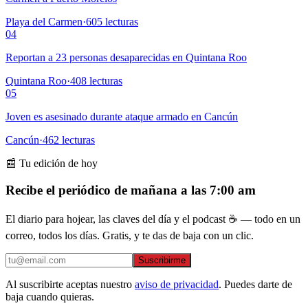
Playa del Carmen
·
605
lecturas
04
Reportan a 23 personas desaparecidas en Quintana Roo
Quintana Roo
·
408
lecturas
05
Joven es asesinado durante ataque armado en Cancún
Cancún
·
462
lecturas
📰 Tu edición de hoy
Recibe el periódico de mañana a las 7:00 am
El diario para hojear, las claves del día y el podcast ☕ — todo en un
correo, todos los días. Gratis, y te das de baja con un clic.
Suscribirme
Al suscribirte aceptas nuestro
aviso de privacidad
. Puedes darte de
baja cuando quieras.