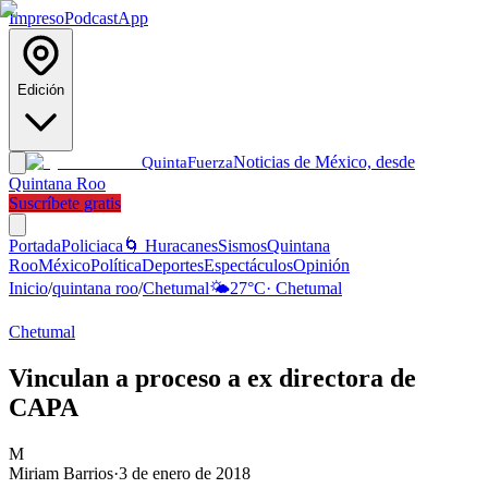
Impreso
Podcast
App
Edición
Noticias de México, desde
Quinta
Fuerza
Quintana Roo
Suscríbete gratis
Portada
Policiaca
🌀 Huracanes
Sismos
Quintana
Roo
México
Política
Deportes
Espectáculos
Opinión
Inicio
/
quintana roo
/
Chetumal
🌤️
27
°C
·
Chetumal
Chetumal
Vinculan a proceso a ex directora de
CAPA
M
Miriam Barrios
·
3 de enero de 2018