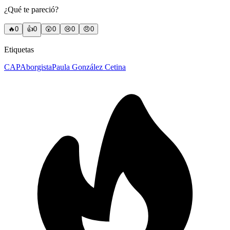
¿Qué te pareció?
🔥
0
👍
0
😲
0
😢
0
😠
0
Etiquetas
CAPA
borgista
Paula González Cetina