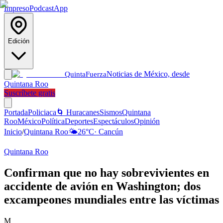
Impreso
Podcast
App
Edición
Noticias de México, desde
Quinta
Fuerza
Quintana Roo
Suscríbete gratis
Portada
Policiaca
🌀 Huracanes
Sismos
Quintana
Roo
México
Política
Deportes
Espectáculos
Opinión
Inicio
/
Quintana Roo
🌤️
26
°C
·
Cancún
Quintana Roo
Confirman que no hay sobrevivientes en
accidente de avión en Washington; dos
excampeones mundiales entre las víctimas
M