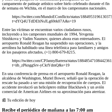
campamento de patinaje artístico sobre hielo celebrado durante el fin
de semana en Wichita, en el marco de los campeonatos nacionales.
https://twitter.com/MundoEConflicto/status/188495319613037
t=dYQ4UTdDEhNsJLg69rk07A&s=19
Entre las víctimas se encuentran varios ciudadanos rusos,
incluyendo a los campeones mundiales de 1994, Yevgenia
Shishkova y Vadim Naumov, quienes ahora eran entrenadores. El
aeropuerto Ronald Reagan ha suspendido sus operaciones, y la
aerolínea ha habilitado una línea telefónica para familiares y amigos
de los pasajeros afectados, (+1) 800-679-8215.
https://twitter.com/CPJannyBarrera/status/1884854710844236
t=iib_zPknggSrv-yCktYdmQ&s=19
En una conferencia de prensa en el aeropuerto Ronald Reagan, la
alcaldesa de Washington, Muriel Bower, señaló que la operación de
rescate ha pasado a ser una misión de recuperación de cuerpos. El
accidente involucró un helicóptero militar Blackhawk y un avión
comercial de American Airlines en su aproximación para aterrizar.
📰 Tu edición de hoy
Recibe el periódico de mañana a las 7:00 am