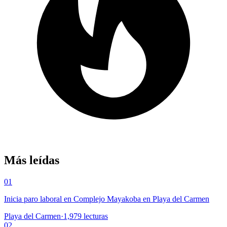
Más leídas
01
Inicia paro laboral en Complejo Mayakoba en Playa del Carmen
Playa del Carmen
·
1,979
lecturas
02