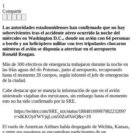
1
Compartir
Las autoridades estadounidenses han confirmado que no hay
sobrevivientes tras el accidente aéreo ocurrido la noche del
miércoles en Washington D.C., donde un avión con 64 personas
a bordo y un helicóptero militar con tres tripulantes chocaron
mientras el avión se disponía a aterrizar en el aeropuerto
Ronald Reagan.
Más de 300 efectivos de emergencia trabajaron durante la noche en
las frías aguas del río Potomac, junto al aeropuerto, recuperando
hasta el momento 28 cuerpos, según informó el jefe de emergencias
de la ciudad.
Cabe destacar que se maneja la información de que en el avión
siniestrado viajaban dos mexicanos, sin embargo hasta el momento
esto no ha sido confirmado por la SRE.
https://twitter.com/SRE_mx/status/1884816999798223209?
t=siKKOyFWVjqLcm50Zo0VeQ&s=19
El vuelo de American Airlines había despegado de Wichita, Kansas,
y entre sus pasajeros se encontraban participantes de un