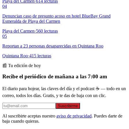
Playa del Carmen
·
614
lecturas
04
Denuncian caso de presunto acoso en hotel BlueBay Grand
Esmeralda de Playa del Carmen
Playa del Carmen
·
560
lecturas
05
Reportan a 23 personas desaparecidas en Quintana Roo
Quintana Roo
·
415
lecturas
📰 Tu edición de hoy
Recibe el periódico de mañana a las 7:00 am
El diario para hojear, las claves del día y el podcast ☕ — todo en un
correo, todos los días. Gratis, y te das de baja con un clic.
Suscribirme
Al suscribirte aceptas nuestro
aviso de privacidad
. Puedes darte de
baja cuando quieras.