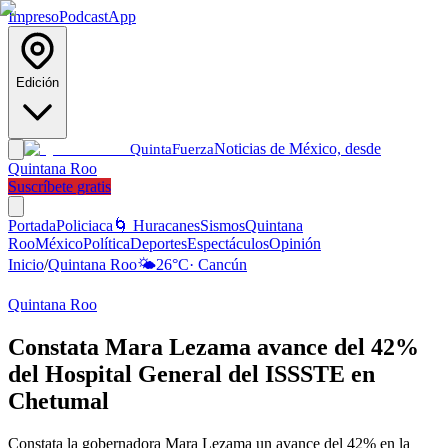
Impreso
Podcast
App
Edición
Noticias de México, desde
Quinta
Fuerza
Quintana Roo
Suscríbete gratis
Portada
Policiaca
🌀 Huracanes
Sismos
Quintana
Roo
México
Política
Deportes
Espectáculos
Opinión
Inicio
/
Quintana Roo
🌤️
26
°C
·
Cancún
Quintana Roo
Constata Mara Lezama avance del 42%
del Hospital General del ISSSTE en
Chetumal
Constata la gobernadora Mara Lezama un avance del 42% en la