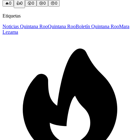
🔥
0
👍
0
😲
0
😢
0
😠
0
Etiquetas
Noticias Quintana Roo
Quintana Roo
Boletín Quintana Roo
Mara
Lezama