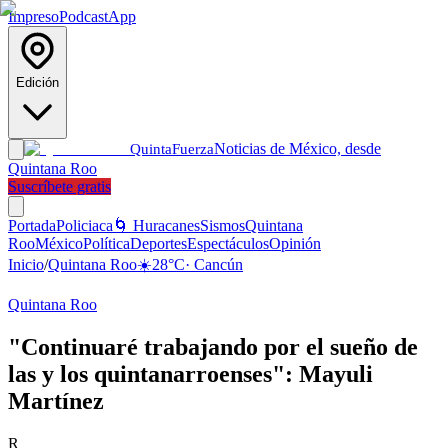
Impreso
Podcast
App
Edición
Noticias de México, desde
Quinta
Fuerza
Quintana Roo
Suscríbete gratis
Portada
Policiaca
🌀 Huracanes
Sismos
Quintana
Roo
México
Política
Deportes
Espectáculos
Opinión
Inicio
/
Quintana Roo
☀️
28
°C
·
Cancún
Quintana Roo
"Continuaré trabajando por el sueño de
las y los quintanarroenses": Mayuli
Martínez
R