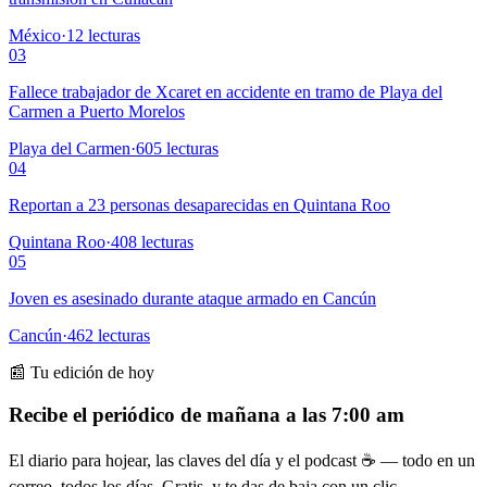
México
·
12
lecturas
03
Fallece trabajador de Xcaret en accidente en tramo de Playa del
Carmen a Puerto Morelos
Playa del Carmen
·
605
lecturas
04
Reportan a 23 personas desaparecidas en Quintana Roo
Quintana Roo
·
408
lecturas
05
Joven es asesinado durante ataque armado en Cancún
Cancún
·
462
lecturas
📰 Tu edición de hoy
Recibe el periódico de mañana a las 7:00 am
El diario para hojear, las claves del día y el podcast ☕ — todo en un
correo, todos los días. Gratis, y te das de baja con un clic.