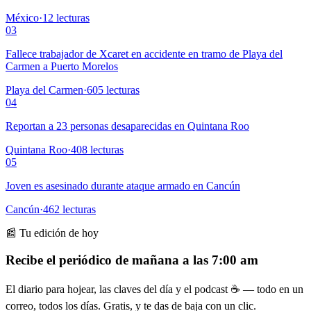
México
·
12
lecturas
03
Fallece trabajador de Xcaret en accidente en tramo de Playa del
Carmen a Puerto Morelos
Playa del Carmen
·
605
lecturas
04
Reportan a 23 personas desaparecidas en Quintana Roo
Quintana Roo
·
408
lecturas
05
Joven es asesinado durante ataque armado en Cancún
Cancún
·
462
lecturas
📰 Tu edición de hoy
Recibe el periódico de mañana a las 7:00 am
El diario para hojear, las claves del día y el podcast ☕ — todo en un
correo, todos los días. Gratis, y te das de baja con un clic.