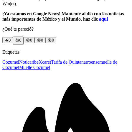
Winjet).
¡Ya estamos en Google News! Mantente al día con las noticias
más importantes de México y el Mundo, haz clic
aquí
¿Qué te pareció?
🔥
0
👍
0
😲
0
😢
0
😠
0
Etiquetas
Cozumel
Noticaribe
Xcaret
Tarifa de Quintanarroense
muelle de
Cozumel
Muelle Cozumel