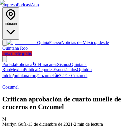
Impreso
Podcast
App
Edición
Noticias de México, desde
Quinta
Fuerza
Quintana Roo
Suscríbete gratis
Portada
Policiaca
🌀 Huracanes
Sismos
Quintana
Roo
México
Política
Deportes
Espectáculos
Opinión
Inicio
/
quintana roo
/
Cozumel
🌤️
32
°C
·
Cozumel
Cozumel
Critican aprobación de cuarto muelle de
cruceros en Cozumel
M
Mairlyn Guía
·
13 de diciembre de 2021
·
2
min de lectura