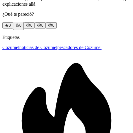
explicaciones allá.
¿Qué te pareció?
🔥
0
👍
0
😲
0
😢
0
😠
0
Etiquetas
Cozumel
noticias de Cozumel
pescadores de Cozumel