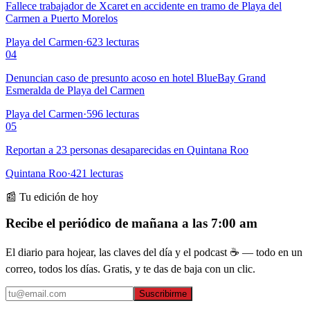
Fallece trabajador de Xcaret en accidente en tramo de Playa del
Carmen a Puerto Morelos
Playa del Carmen
·
623
lecturas
04
Denuncian caso de presunto acoso en hotel BlueBay Grand
Esmeralda de Playa del Carmen
Playa del Carmen
·
596
lecturas
05
Reportan a 23 personas desaparecidas en Quintana Roo
Quintana Roo
·
421
lecturas
📰 Tu edición de hoy
Recibe el periódico de mañana a las 7:00 am
El diario para hojear, las claves del día y el podcast ☕ — todo en un
correo, todos los días. Gratis, y te das de baja con un clic.
Suscribirme