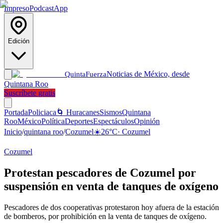
Impreso
Podcast
App
Edición
Noticias de México, desde
Quinta
Fuerza
Quintana Roo
Suscríbete gratis
Portada
Policiaca
🌀 Huracanes
Sismos
Quintana
Roo
México
Política
Deportes
Espectáculos
Opinión
Inicio
/
quintana roo
/
Cozumel
☀️
26
°C
·
Cozumel
Cozumel
Protestan pescadores de Cozumel por
suspensión en venta de tanques de oxígeno
Pescadores de dos cooperativas protestaron hoy afuera de la estación
de bomberos, por prohibición en la venta de tanques de oxígeno.