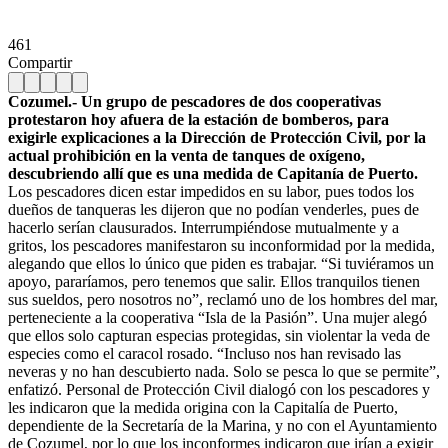
461
Compartir
Cozumel.- Un grupo de pescadores de dos cooperativas
protestaron hoy afuera de la estación de bomberos, para
exigirle explicaciones a la Dirección de Protección Civil, por la
actual prohibición en la venta de tanques de oxígeno,
descubriendo allí que es una medida de Capitanía de Puerto.
Los pescadores dicen estar impedidos en su labor, pues todos los
dueños de tanqueras les dijeron que no podían venderles, pues de
hacerlo serían clausurados. Interrumpiéndose mutualmente y a
gritos, los pescadores manifestaron su inconformidad por la medida,
alegando que ellos lo único que piden es trabajar. “Si tuviéramos un
apoyo, pararíamos, pero tenemos que salir. Ellos tranquilos tienen
sus sueldos, pero nosotros no”, reclamó uno de los hombres del mar,
perteneciente a la cooperativa “Isla de la Pasión”. Una mujer alegó
que ellos solo capturan especias protegidas, sin violentar la veda de
especies como el caracol rosado. “Incluso nos han revisado las
neveras y no han descubierto nada. Solo se pesca lo que se permite”,
enfatizó. Personal de Protección Civil dialogó con los pescadores y
les indicaron que la medida origina con la Capitalía de Puerto,
dependiente de la Secretaría de la Marina, y no con el Ayuntamiento
de Cozumel, por lo que los inconformes indicaron que irían a exigir