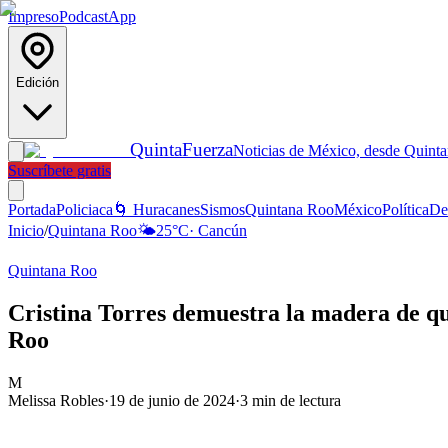
Impreso
Podcast
App
Edición
Quinta
Fuerza
Noticias de México, desde Quint
Suscríbete gratis
Portada
Policiaca
🌀 Huracanes
Sismos
Quintana Roo
México
Política
De
Inicio
/
Quintana Roo
🌤️
25
°C
·
Cancún
Quintana Roo
Cristina Torres demuestra la madera de qu
Roo
M
Melissa Robles
·
19 de junio de 2024
·
3
min de lectura