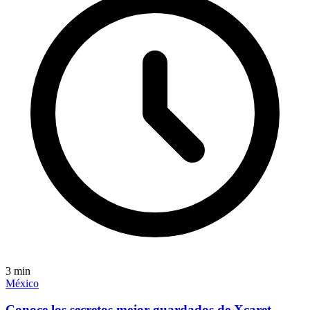
3
min
México
Conoce los secretos mejor guardados de Xcaret