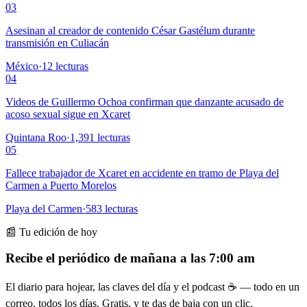
03
Asesinan al creador de contenido César Gastélum durante
transmisión en Culiacán
México
·
12
lecturas
04
Videos de Guillermo Ochoa confirman que danzante acusado de
acoso sexual sigue en Xcaret
Quintana Roo
·
1,391
lecturas
05
Fallece trabajador de Xcaret en accidente en tramo de Playa del
Carmen a Puerto Morelos
Playa del Carmen
·
583
lecturas
📰 Tu edición de hoy
Recibe el periódico de mañana a las 7:00 am
El diario para hojear, las claves del día y el podcast ☕ — todo en un
correo, todos los días. Gratis, y te das de baja con un clic.