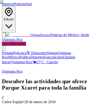
Impreso
Podcast
App
Edición
Noticias de México, desde
Quinta
Fuerza
Quintana Roo
Suscríbete gratis
Portada
Policiaca
🌀 Huracanes
Sismos
Quintana
Roo
México
Política
Deportes
Espectáculos
Opinión
Inicio
/
Quintana Roo
🌤️
27
°C
·
Cancún
Quintana Roo
Descubre las actividades que ofrece
Parque Xcaret para toda la familia
C
Carlos Espejel
·
28 de marzo de 2018