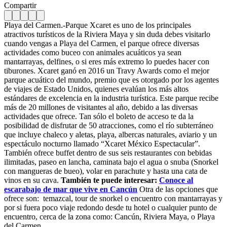
Compartir
Playa del Carmen.-Parque Xcaret es uno de los principales
atractivos turísticos de la Riviera Maya y sin duda debes visitarlo
cuando vengas a Playa del Carmen, el parque ofrece diversas
actividades como buceo con animales acuáticos ya sean
mantarrayas, delfines, o si eres más extremo lo puedes hacer con
tiburones.
Xcaret ganó en 2016 un Travy Awards como el mejor
parque acuático del mundo, premio que es otorgado por los agentes
de viajes de Estado Unidos, quienes evalúan los más altos
estándares de excelencia en la industria turística. Este parque recibe
más de 20 millones de visitantes al año, debido a las diversas
actividades que ofrece.
Tan sólo el boleto de acceso te da la
posibilidad de disfrutar de 50 atracciones, como el río subterráneo
que incluye chaleco y aletas, playa, albercas naturales, aviario y un
espectáculo nocturno llamado “Xcaret México Espectacular”.
También ofrece buffet dentro de sus seis restaurantes con bebidas
ilimitadas, paseo en lancha, caminata bajo el agua o snuba (Snorkel
con mangueras de bueo), volar en parachute y hasta una cata de
vinos en su cava.
También te puede interesar:
Conoce al
escarabajo de mar que vive en Cancún
Otra de las opciones que
ofrece son: temazcal, tour de snorkel o encuentro con mantarrayas y
por si fuera poco viaje redondo desde tu hotel o cualquier punto de
encuentro, cerca de la zona como: Cancún, Riviera Maya, o Playa
del Carmen.