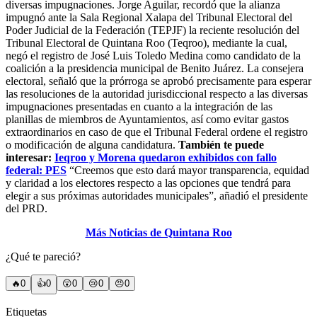
diversas impugnaciones. Jorge Aguilar, recordó que la alianza
impugnó ante la Sala Regional Xalapa del Tribunal Electoral del
Poder Judicial de la Federación (TEPJF) la reciente resolución del
Tribunal Electoral de Quintana Roo (Teqroo), mediante la cual,
negó el registro de José Luis Toledo Medina como candidato de la
coalición a la presidencia municipal de Benito Juárez. La consejera
electoral, señaló que la prórroga se aprobó precisamente para esperar
las resoluciones de la autoridad jurisdiccional respecto a las diversas
impugnaciones presentadas en cuanto a la integración de las
planillas de miembros de Ayuntamientos, así como evitar gastos
extraordinarios en caso de que el Tribunal Federal ordene el registro
o modificación de alguna candidatura.
También te puede
interesar:
Ieqroo y Morena quedaron exhibidos con fallo
federal: PES
“Creemos que esto dará mayor transparencia, equidad
y claridad a los electores respecto a las opciones que tendrá para
elegir a sus próximas autoridades municipales”, añadió el presidente
del PRD.
Más Noticias de Quintana Roo
¿Qué te pareció?
🔥
0
👍
0
😲
0
😢
0
😠
0
Etiquetas