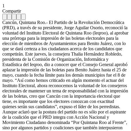
1
Compartir
Cancún, Quintana Roo.- El Partido de la Revolución Democrática
(PRD), a través de su presidente, Jorge Aguilar Osorio, reconoció la
voluntad del Instituto Electoral de Quintana Roo (Ieqroo), al aprobar
una prórroga para la impresión de las boletas electorales para la
elección de miembros de Ayuntamientos para Benito Juárez, con lo
que se dará certeza a los ciudadanos acerca de los candidatos que
competirán. Este jueves, la consejera Thalia Hernández Robledo,
presidenta de la Comisión de Organización, Informática y
Estadística del Ieqroo, dio a conocer que el Consejo General aprobó
aplazar la impresión de las boletas para Benito Juárez hasta el 25 de
mayo, cuando la fecha límite para los demás municipios fue el 8 de
mayo. “Así como hemos criticado en algún momento el actuar del
Instituto Electoral, ahora reconocemos la voluntad de los consejeros
electorales de mantener un tema de responsabilidad con la impresión
de las boletas, creo que Cancún con la importancia electoral que
tiene, es importante que los electores conozcan con exactitud
quienes serán sus candidatos”, expuso el líder de los perredistas.
Aunque aclaró que la postura del partido no es sólo por el aspirante
de la coalición que el PRD integra con Acción Nacional y
Movimiento Ciudadano denominada “Por Quintana Roo al Frente”,
sino por algunos partidos y coaliciones que también interpusieron