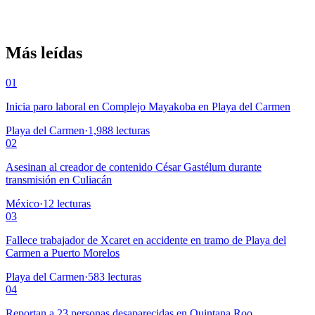
Más leídas
01
Inicia paro laboral en Complejo Mayakoba en Playa del Carmen
Playa del Carmen
·
1,988
lecturas
02
Asesinan al creador de contenido César Gastélum durante
transmisión en Culiacán
México
·
12
lecturas
03
Fallece trabajador de Xcaret en accidente en tramo de Playa del
Carmen a Puerto Morelos
Playa del Carmen
·
583
lecturas
04
Reportan a 23 personas desaparecidas en Quintana Roo