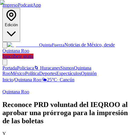
Impreso
Podcast
App
Edición
Noticias de México, desde
Quinta
Fuerza
Quintana Roo
Suscríbete gratis
Portada
Policiaca
🌀 Huracanes
Sismos
Quintana
Roo
México
Política
Deportes
Espectáculos
Opinión
Inicio
/
Quintana Roo
🌤️
25
°C
·
Cancún
Quintana Roo
Reconoce PRD voluntad del IEQROO al
aprobar una prórroga para la impresión
de las boletas
Y