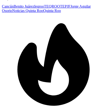
Cancún
Benito Juárez
Ieqroo
TEQROO
TEPJF
Jorge Aguilar
Osorio
Noticias Quinta Roo
Quinta Roo