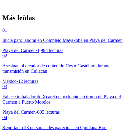
Más leídas
01
Inicia paro laboral en Complejo Mayakoba en Playa del Carmen
Playa del Carmen
·
1,994
lecturas
02
Asesinan al creador de contenido César Gastélum durante
transmisión en Culiacán
México
·
12
lecturas
03
Fallece trabajador de Xcaret en accidente en tramo de Playa del
Carmen a Puerto Morelos
Playa del Carmen
·
605
lecturas
04
Reportan a 23 personas desaparecidas en Quintana Roo