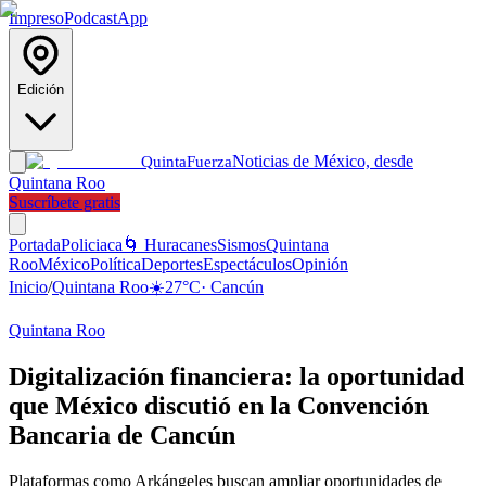
Impreso
Podcast
App
Edición
Noticias de México, desde
Quinta
Fuerza
Quintana Roo
Suscríbete gratis
Portada
Policiaca
🌀 Huracanes
Sismos
Quintana
Roo
México
Política
Deportes
Espectáculos
Opinión
Inicio
/
Quintana Roo
☀️
27
°C
·
Cancún
Quintana Roo
Digitalización financiera: la oportunidad
que México discutió en la Convención
Bancaria de Cancún
Plataformas como Arkángeles buscan ampliar oportunidades de