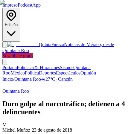
Impreso
Podcast
App
Edición
Noticias de México, desde
Quinta
Fuerza
Quintana Roo
Suscríbete gratis
Portada
Policiaca
🌀 Huracanes
Sismos
Quintana
Roo
México
Política
Deportes
Espectáculos
Opinión
Inicio
/
Quintana Roo
☀️
27
°C
·
Cancún
Quintana Roo
Duro golpe al narcotráfico; detienen a 4
delincuentes
M
Michel Muñoz
·
23 de agosto de 2018