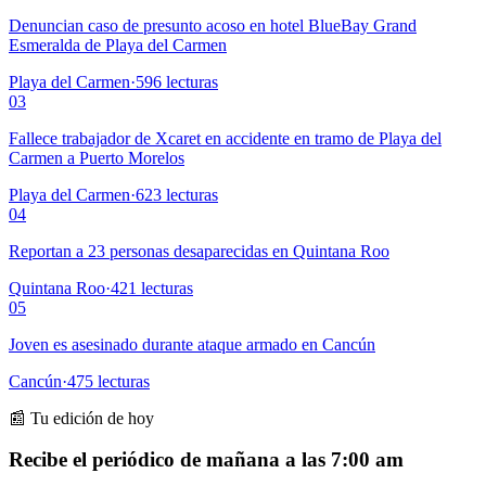
Denuncian caso de presunto acoso en hotel BlueBay Grand
Esmeralda de Playa del Carmen
Playa del Carmen
·
596
lecturas
03
Fallece trabajador de Xcaret en accidente en tramo de Playa del
Carmen a Puerto Morelos
Playa del Carmen
·
623
lecturas
04
Reportan a 23 personas desaparecidas en Quintana Roo
Quintana Roo
·
421
lecturas
05
Joven es asesinado durante ataque armado en Cancún
Cancún
·
475
lecturas
📰 Tu edición de hoy
Recibe el periódico de mañana a las 7:00 am