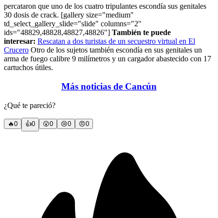
percataron que uno de los cuatro tripulantes escondía sus genitales
30 dosis de crack. [gallery size="medium"
td_select_gallery_slide="slide" columns="2"
ids="48829,48828,48827,48826"]
También te puede
interesar:
Rescatan a dos turistas de un secuestro virtual en El
Crucero
Otro de los sujetos también escondía en sus genitales un
arma de fuego calibre 9 milímetros y un cargador abastecido con 17
cartuchos útiles.
Más noticias de Cancún
¿Qué te pareció?
🔥
0
👍
0
😲
0
😢
0
😠
0