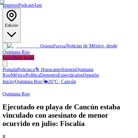
Impreso
Podcast
App
Edición
Noticias de México, desde
Quinta
Fuerza
Quintana Roo
Suscríbete gratis
Portada
Policiaca
🌀 Huracanes
Sismos
Quintana
Roo
México
Política
Deportes
Espectáculos
Opinión
Inicio
/
Quintana Roo
🌤️
26
°C
·
Cancún
Quintana Roo
Ejecutado en playa de Cancún estaba
vinculado con asesinato de menor
ocurrido en julio: Fiscalía
R