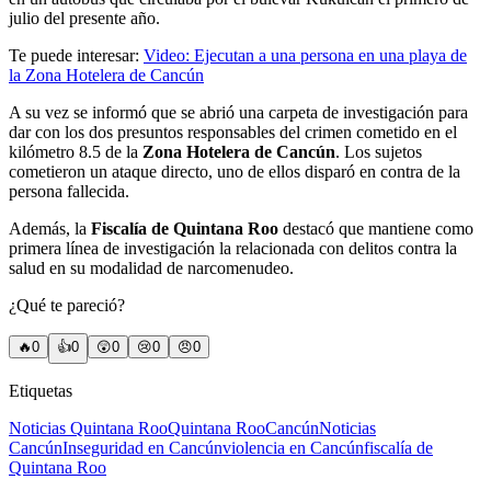
julio del presente año.
Te puede interesar:
Video: Ejecutan a una persona en una playa de
la Zona Hotelera de Cancún
A su vez se informó que se abrió una carpeta de investigación para
dar con los dos presuntos responsables del crimen cometido en el
kilómetro 8.5 de la
Zona Hotelera de Cancún
. Los sujetos
cometieron un ataque directo, uno de ellos disparó en contra de la
persona fallecida.
Además, la
Fiscalía de Quintana Roo
destacó que mantiene como
primera línea de investigación la relacionada con delitos contra la
salud en su modalidad de narcomenudeo.
¿Qué te pareció?
🔥
0
👍
0
😲
0
😢
0
😠
0
Etiquetas
Noticias Quintana Roo
Quintana Roo
Cancún
Noticias
Cancún
Inseguridad en Cancún
violencia en Cancún
fiscalía de
Quintana Roo