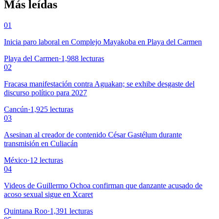
Más leídas
01
Inicia paro laboral en Complejo Mayakoba en Playa del Carmen
Playa del Carmen
·
1,988
lecturas
02
Fracasa manifestación contra Aguakan; se exhibe desgaste del
discurso político para 2027
Cancún
·
1,925
lecturas
03
Asesinan al creador de contenido César Gastélum durante
transmisión en Culiacán
México
·
12
lecturas
04
Videos de Guillermo Ochoa confirman que danzante acusado de
acoso sexual sigue en Xcaret
Quintana Roo
·
1,391
lecturas