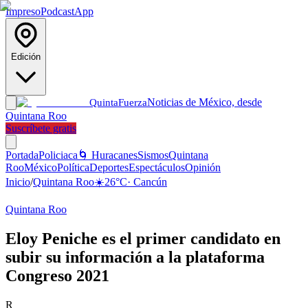
Impreso
Podcast
App
Edición
Noticias de México, desde
Quinta
Fuerza
Quintana Roo
Suscríbete gratis
Portada
Policiaca
🌀 Huracanes
Sismos
Quintana
Roo
México
Política
Deportes
Espectáculos
Opinión
Inicio
/
Quintana Roo
☀️
26
°C
·
Cancún
Quintana Roo
Eloy Peniche es el primer candidato en
subir su información a la plataforma
Congreso 2021
R