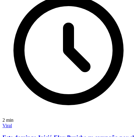
2
min
Viral