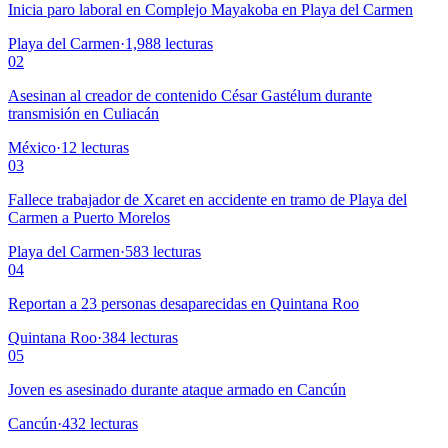
Inicia paro laboral en Complejo Mayakoba en Playa del Carmen
Playa del Carmen
·
1,988
lecturas
02
Asesinan al creador de contenido César Gastélum durante
transmisión en Culiacán
México
·
12
lecturas
03
Fallece trabajador de Xcaret en accidente en tramo de Playa del
Carmen a Puerto Morelos
Playa del Carmen
·
583
lecturas
04
Reportan a 23 personas desaparecidas en Quintana Roo
Quintana Roo
·
384
lecturas
05
Joven es asesinado durante ataque armado en Cancún
Cancún
·
432
lecturas