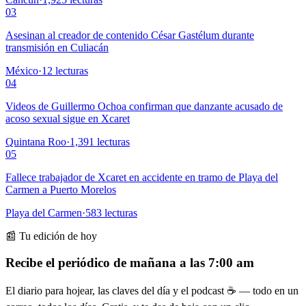
03
Asesinan al creador de contenido César Gastélum durante
transmisión en Culiacán
México
·
12
lecturas
04
Videos de Guillermo Ochoa confirman que danzante acusado de
acoso sexual sigue en Xcaret
Quintana Roo
·
1,391
lecturas
05
Fallece trabajador de Xcaret en accidente en tramo de Playa del
Carmen a Puerto Morelos
Playa del Carmen
·
583
lecturas
📰 Tu edición de hoy
Recibe el periódico de mañana a las 7:00 am
El diario para hojear, las claves del día y el podcast ☕ — todo en un