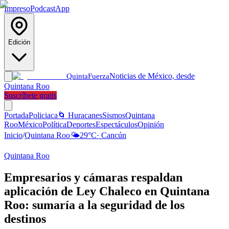
Impreso
Podcast
App
Edición
Noticias de México, desde
Quinta
Fuerza
Quintana Roo
Suscríbete gratis
Portada
Policiaca
🌀 Huracanes
Sismos
Quintana
Roo
México
Política
Deportes
Espectáculos
Opinión
Inicio
/
Quintana Roo
🌤️
29
°C
·
Cancún
Quintana Roo
Empresarios y cámaras respaldan
aplicación de Ley Chaleco en Quintana
Roo: sumaría a la seguridad de los
destinos